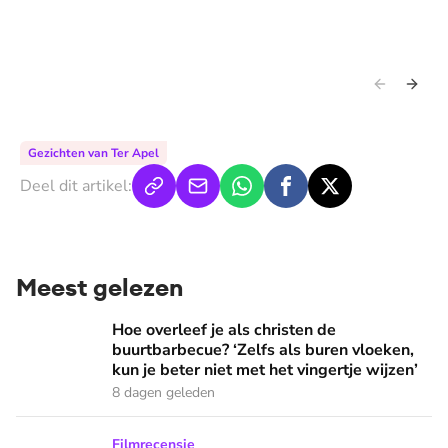
m
m
f
f
O
O
Gezichten van Ter Apel
Deel dit artikel:
Meest gelezen
Hoe overleef je als christen de buurtbarbecue? ‘Zelfs als bur
Hoe overleef je als christen de
buurtbarbecue? ‘Zelfs als buren vloeken,
kun je beter niet met het vingertje wijzen’
8 dagen geleden
Ook de Netflixversie van ‘Het kleine huis’ biedt fijne huifka
Filmrecensie