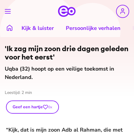
Kijk & luister
Persoonlijke verhalen
©
Museum of Humanity/EO
'Ik zag mijn zoon drie dagen geleden
voor het eerst'
Uqba (32) hoopt op een veilige toekomst in
Nederland.
Leestijd:
2
min
Geef een hartje
0
x
“Kijk, dat is mijn zoon Adb al Rahman, die met