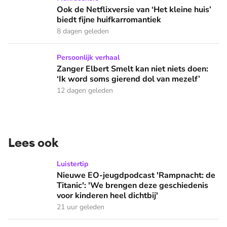
Ook de Netflixversie van ‘Het kleine huis’
biedt fijne huifkarromantiek
8 dagen geleden
Zanger Elbert Smelt kan niet niets doen: ‘Ik word soms gier
Persoonlijk verhaal
Zanger Elbert Smelt kan niet niets doen:
‘Ik word soms gierend dol van mezelf’
12 dagen geleden
Lees ook
Nieuwe EO-jeugdpodcast 'Rampnacht: de Titanic': 'We brenge
Luistertip
Nieuwe EO-jeugdpodcast 'Rampnacht: de
Titanic': 'We brengen deze geschiedenis
voor kinderen heel dichtbij'
21 uur geleden