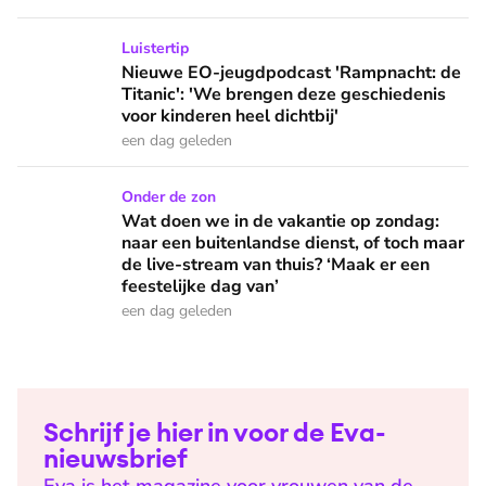
Nieuwe EO-jeugdpodcast 'Rampnacht: de Titanic': 'We brenge
Luistertip
Nieuwe EO-jeugdpodcast 'Rampnacht: de
Titanic': 'We brengen deze geschiedenis
voor kinderen heel dichtbij'
een dag geleden
Wat doen we in de vakantie op zondag: naar een buitenlandse
Onder de zon
Wat doen we in de vakantie op zondag:
naar een buitenlandse dienst, of toch maar
de live-stream van thuis? ‘Maak er een
feestelijke dag van’
een dag geleden
Schrijf je hier in voor de Eva-
nieuwsbrief