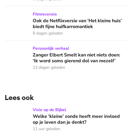
Ook de Netflixversie van ‘Het kleine huis’ biedt fijne huifka
Filmrecensie
Ook de Netflixversie van ‘Het kleine huis’
biedt fijne huifkarromantiek
8 dagen geleden
Zanger Elbert Smelt kan niet niets doen: ‘Ik word soms gier
Persoonlijk verhaal
Zanger Elbert Smelt kan niet niets doen:
‘Ik word soms gierend dol van mezelf’
13 dagen geleden
Lees ook
Welke ‘kleine’ zonde heeft meer invloed op je leven dan je 
Visie op de Bijbel
Welke ‘kleine’ zonde heeft meer invloed
op je leven dan je denkt?
11 uur geleden