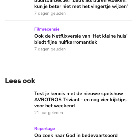
buurtbarbecue? ‘Zelfs als buren vloeken,
kun je beter niet met het vingertje wijzen’
7 dagen geleden
Ook de Netflixversie van ‘Het kleine huis’ biedt fijne huifka
Filmrecensie
Ook de Netflixversie van ‘Het kleine huis’
biedt fijne huifkarromantiek
7 dagen geleden
Lees ook
Test je kennis met de nieuwe spelshow AVROTROS Triviant -
Test je kennis met de nieuwe spelshow
AVROTROS Triviant - en nog vier kijktips
voor het weekend
21 uur geleden
Op zoek naar God in bedevaartsoord Lourdes: 'Iedereen die h
Reportage
Op zoek naar God in bedevaartsoord