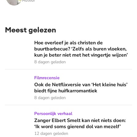
Auteur
Meest gelezen
Hoe overleef je als christen de buurtbarbecue? ‘Zelfs als bur
Hoe overleef je als christen de
buurtbarbecue? ‘Zelfs als buren vloeken,
kun je beter niet met het vingertje wijzen’
8 dagen geleden
Ook de Netflixversie van ‘Het kleine huis’ biedt fijne huifka
Filmrecensie
Ook de Netflixversie van ‘Het kleine huis’
biedt fijne huifkarromantiek
8 dagen geleden
Zanger Elbert Smelt kan niet niets doen: ‘Ik word soms gier
Persoonlijk verhaal
Zanger Elbert Smelt kan niet niets doen:
‘Ik word soms gierend dol van mezelf’
12 dagen geleden