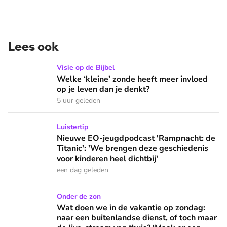
Lees ook
Welke ‘kleine’ zonde heeft meer invloed op je leven dan je 
Visie op de Bijbel
Welke ‘kleine’ zonde heeft meer invloed
op je leven dan je denkt?
5 uur geleden
Nieuwe EO-jeugdpodcast 'Rampnacht: de Titanic': 'We brenge
Luistertip
Nieuwe EO-jeugdpodcast 'Rampnacht: de
Titanic': 'We brengen deze geschiedenis
voor kinderen heel dichtbij'
een dag geleden
Wat doen we in de vakantie op zondag: naar een buitenlandse
Onder de zon
Wat doen we in de vakantie op zondag:
naar een buitenlandse dienst, of toch maar