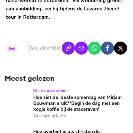
nano-wereld te ontdekken. ‘Verwondering grenst
aan aanbidding’, zei hij tijdens de Lazarus 7keer7
tour in Rotterdam.
De weergave van deze video vereist jouw
toestemming voor social media cookies.
Toestemmingen aanpassen
Deel dit artikel:
God
Meest gelezen
Hoe ziet de ideale zomerdag van Mirjam Bouwman eruit? 'Beg
Visie op de zomer
Hoe ziet de ideale zomerdag van Mirjam
Bouwman eruit? 'Begin de dag met een
kopje koffie bij de stacaravan'
14 dagen geleden
Hoe overleef je als christen de buurtbarbecue? ‘Zelfs als bur
Hoe overleef je als christen de