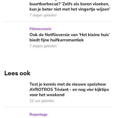
buurtbarbecue? ‘Zelfs als buren vloeken,
kun je beter niet met het vingertje wijzen’
7 dagen geleden
Ook de Netflixversie van ‘Het kleine huis’ biedt fijne huifka
Filmrecensie
Ook de Netflixversie van ‘Het kleine huis’
biedt fijne huifkarromantiek
7 dagen geleden
Lees ook
Test je kennis met de nieuwe spelshow AVROTROS Triviant -
Test je kennis met de nieuwe spelshow
AVROTROS Triviant - en nog vier kijktips
voor het weekend
22 uur geleden
Op zoek naar God in bedevaartsoord Lourdes: 'Iedereen die h
Reportage