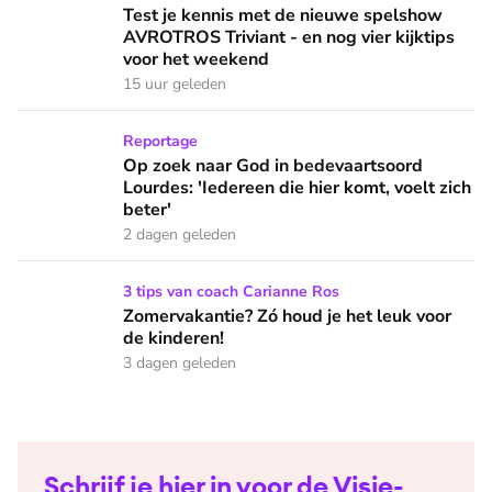
Test je kennis met de nieuwe spelshow AVROTROS Triviant -
Test je kennis met de nieuwe spelshow
AVROTROS Triviant - en nog vier kijktips
voor het weekend
15 uur geleden
Op zoek naar God in bedevaartsoord Lourdes: 'Iedereen die h
Reportage
Op zoek naar God in bedevaartsoord
Lourdes: 'Iedereen die hier komt, voelt zich
beter'
2 dagen geleden
Zomervakantie? Zó houd je het leuk voor de kinderen!
3 tips van coach Carianne Ros
Zomervakantie? Zó houd je het leuk voor
de kinderen!
3 dagen geleden
Schrijf je hier in voor de Visie-