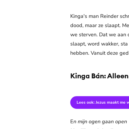
Kinga's man Reinder schri
dood, maar ze slaapt. Me
we sterven. Dat we aan d
slaapt, word wakker, st
hebben. Vanuit deze geda
Kinga Bán: Allee
Lees ook: Jezus maakt me 
E
n mijn ogen gaan open