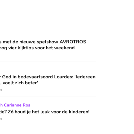
an'
uwe spelshow AVROTROS Triviant - en nog vier kijktips voor 
nis met de nieuwe spelshow AVROTROS
 nog vier kijktips voor het weekend
artsoord Lourdes: 'Iedereen die hier komt, voelt zich beter'
 God in bedevaartsoord Lourdes: 'Iedereen
 wijzen’
, voelt zich beter'
en
het leuk voor de kinderen!
ch Carianne Ros
e? Zó houd je het leuk voor de kinderen!
en