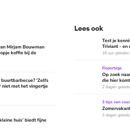
Lees ook
man eruit? 'Begin de dag met een kopje koffie bij de stacarav
Test je kennis met de nie
Test je ken
Triviant - en
 van Mirjam Bouwman
opje koffie bij de
16 uur geleden
Op zoek naar God in bedeva
Reportage
Op zoek naar
? ‘Zelfs als buren vloeken, kun je beter niet met het vingertje
e buurtbarbecue? ‘Zelfs
die hier komt
 niet met het vingertje
2 dagen geled
Zomervakantie? Zó houd je 
3 tips van coa
Zomervakanti
edt fijne huifkarromantiek
3 dagen geled
leine huis’ biedt fijne