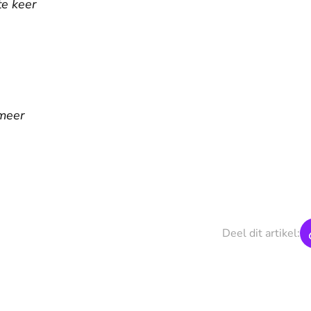
te keer
 meer
Deel dit artikel: