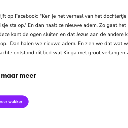
jft op Facebook: "Ken je het verhaal van het dochtertje v
isje sta op.' En dan haalt ze nieuwe adem. Zo gaat het
eze kant de ogen sluiten en dat Jezus aan de andere ka
a op.' Dan halen we nieuwe adem. En zien we dat wat w
chte ontstond dit lied wat Kinga met groot verlangen 
n maar meer
De weergave van deze video vereist jouw toestemming voor
social media cookies.
Toestemmingen aanpassen
weer wakker