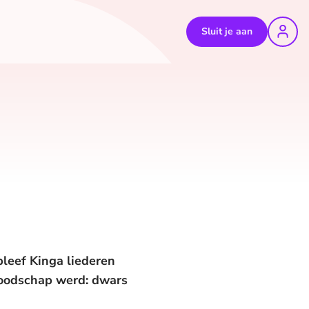
Sluit je aan
bleef Kinga liederen
boodschap werd: dwars