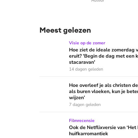
Auteur
Meest gelezen
Hoe ziet de ideale zomerdag van Mirjam Bouw
Visie op de zomer
Hoe ziet de ideale zomerdag
eruit? 'Begin de dag met een k
stacaravan'
14 dagen geleden
Hoe overleef je als christen de buurtbarbecue
Hoe overleef je als christen d
als buren vloeken, kun je beter
wijzen’
7 dagen geleden
Ook de Netflixversie van ‘Het kleine huis’ bi
Filmrecensie
Ook de Netflixversie van ‘Het k
huifkarromantiek