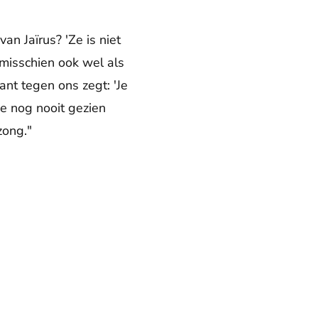
an Jaïrus? 'Ze is niet
 misschien ook wel als
nt tegen ons zegt: 'Je
e nog nooit gezien
zong."