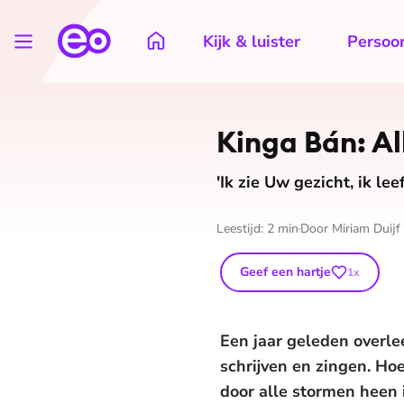
Kijk & luister
Persoon
Kinga Bán: A
'Ik zie Uw gezicht, ik lee
Leestijd:
2
min
Door
Miriam Duijf
Geef een hartje
1
x
Een jaar geleden overle
schrijven en zingen. Ho
door alle stormen heen 