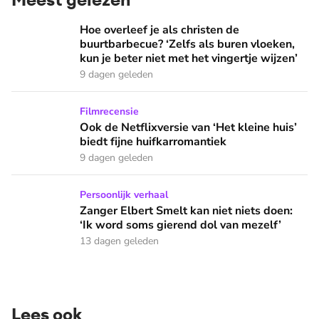
Hoe overleef je als christen de buurtbarbecue? ‘Zelfs als bur
Hoe overleef je als christen de
buurtbarbecue? ‘Zelfs als buren vloeken,
kun je beter niet met het vingertje wijzen’
9 dagen geleden
Ook de Netflixversie van ‘Het kleine huis’ biedt fijne huifka
Filmrecensie
Ook de Netflixversie van ‘Het kleine huis’
biedt fijne huifkarromantiek
9 dagen geleden
Zanger Elbert Smelt kan niet niets doen: ‘Ik word soms gier
Persoonlijk verhaal
Zanger Elbert Smelt kan niet niets doen:
‘Ik word soms gierend dol van mezelf’
13 dagen geleden
Lees ook