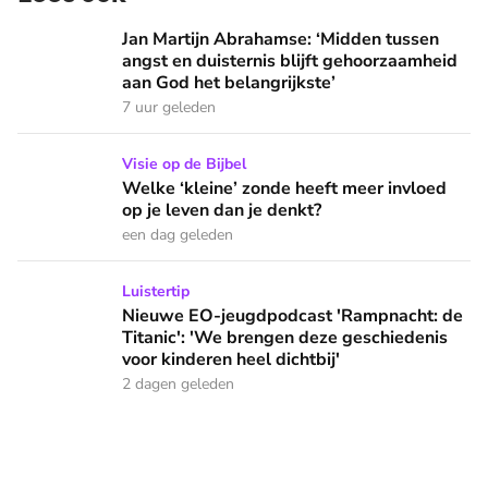
Jan Martijn Abrahamse: ‘Midden tussen angst en duisternis b
Jan Martijn Abrahamse: ‘Midden tussen
angst en duisternis blijft gehoorzaamheid
aan God het belangrijkste’
7 uur geleden
Welke ‘kleine’ zonde heeft meer invloed op je leven dan je 
Visie op de Bijbel
Welke ‘kleine’ zonde heeft meer invloed
op je leven dan je denkt?
een dag geleden
Nieuwe EO-jeugdpodcast 'Rampnacht: de Titanic': 'We brenge
Luistertip
Nieuwe EO-jeugdpodcast 'Rampnacht: de
Titanic': 'We brengen deze geschiedenis
voor kinderen heel dichtbij'
2 dagen geleden