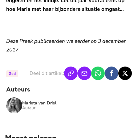
engelen en het kindje. Let dit jaar vooral eens op
hoe Maria met haar bijzondere situatie omgaat…
De weergave van deze video vereist jouw
toestemming voor social media cookies.
Toestemmingen aanpassen
Deze Preek publiceerden we eerder op 3 december
2017
Deel dit artikel:
God
Auteurs
Marieta van Driel
Auteur
Meest gelezen