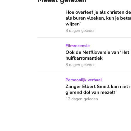
Hoe overleef je als christen de buurtbarbecue
Hoe overleef je als christen d
als buren vloeken, kun je beter
wijzen’
8 dagen geleden
Ook de Netflixversie van ‘Het kleine huis’ bi
Filmrecensie
Ook de Netflixversie van ‘Het k
huifkarromantiek
8 dagen geleden
Zanger Elbert Smelt kan niet niets doen: ‘Ik
Persoonlijk verhaal
Zanger Elbert Smelt kan niet 
gierend dol van mezelf’
12 dagen geleden