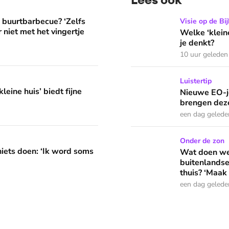
? ‘Zelfs als buren vloeken, kun je beter niet met het vingertje
Welke ‘kleine’ zonde heeft
e buurtbarbecue? ‘Zelfs
Visie op de Bij
 niet met het vingertje
Welke ‘klein
je denkt?
10 uur geleden
edt fijne huifkarromantiek
Nieuwe EO-jeugdpodcast 'R
Luistertip
leine huis’ biedt fijne
Nieuwe EO-j
brengen deze
een dag gelede
 word soms gierend dol van mezelf’
Wat doen we in de vakantie
Onder de zon
niets doen: ‘Ik word soms
Wat doen we 
buitenlandse
thuis? ‘Maak 
een dag gelede