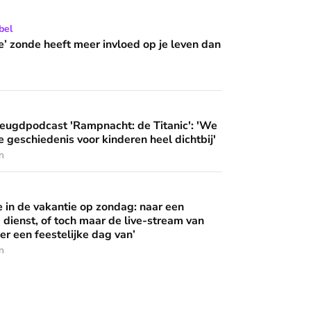
 wijzen’
 meer invloed op je leven dan je denkt?
bel
e’ zonde heeft meer invloed op je leven dan
ampnacht: de Titanic': 'We brengen deze geschiedenis voor ki
eugdpodcast 'Rampnacht: de Titanic': 'We
 geschiedenis voor kinderen heel dichtbij'
n
 op zondag: naar een buitenlandse dienst, of toch maar de live
in de vakantie op zondag: naar een
 dienst, of toch maar de live-stream van
er een feestelijke dag van’
n