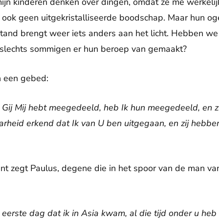
ijn kinderen denken over dingen, omdat ze me werkelij
is ook geen uitgekristalliseerde boodschap. Maar hun o
tand brengt weer iets anders aan het licht. Hebben we 
n slechts sommigen er hun beroep van gemaakt?
n een gebed:
Gij Mij hebt meegedeeld, heb Ik hun meege­deeld, en z
eid erkend dat Ik van U ben uitgegaan, en zij hebben 
t zegt Paulus, degene die in het spoor van de man va
 eerste dag dat ik in Asia kwam, al die tijd onder u heb