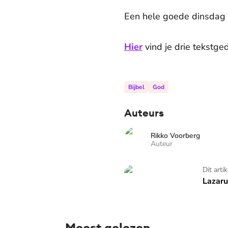
Een hele goede dinsdag g
Hier
vind je drie tekstge
Bijbel
God
Auteurs
Rikko Voorberg
Auteur
Lazarus staat op
Dit arti
Lazaru
Meest gelezen