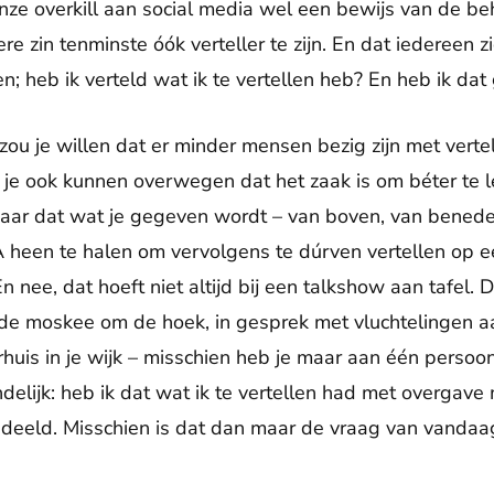
nze overkill aan social media wel een bewijs van de be
e zin tenminste óók verteller te zijn. En dat iedereen z
n; heb ik verteld wat ik te vertellen heb? En heb ik da
ou je willen dat er minder mensen bezig zijn met verte
je ook kunnen overwegen dat het zaak is om béter te le
n naar dat wat je gegeven wordt – van boven, van benede
 heen te halen om vervolgens te dúrven vertellen op e
 nee, dat hoeft niet altijd bij een talkshow aan tafel. 
n de moskee om de hoek, in gesprek met vluchtelingen a
huis in je wijk – misschien heb je maar aan één persoon 
ndelijk: heb ik dat wat ik te vertellen had met overga
deeld. Misschien is dat dan maar de vraag van vandaag