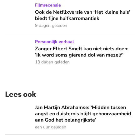
Ook de Netflixversie van ‘Het kleine huis’ biedt fijne huifka
Filmrecensie
Ook de Netflixversie van ‘Het kleine huis’
biedt fijne huifkarromantiek
9 dagen geleden
Zanger Elbert Smelt kan niet niets doen: ‘Ik word soms gier
Persoonlijk verhaal
Zanger Elbert Smelt kan niet niets doen:
‘Ik word soms gierend dol van mezelf’
13 dagen geleden
Lees ook
Jan Martijn Abrahamse: ‘Midden tussen angst en duisternis b
Jan Martijn Abrahamse: ‘Midden tussen
angst en duisternis blijft gehoorzaamheid
aan God het belangrijkste’
een uur geleden