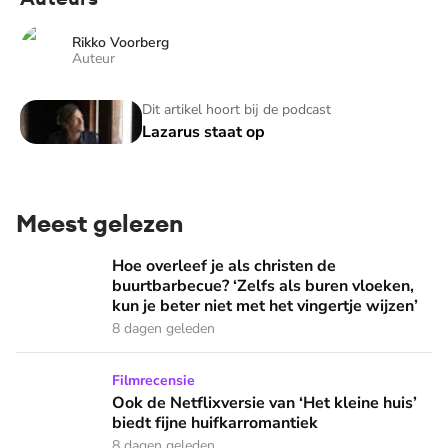
Rikko Voorberg
Auteur
Lazarus staat op
Dit artikel hoort bij de podcast
Lazarus staat op
Meest gelezen
Hoe overleef je als christen de buurtbarbecue? ‘Zelfs als bur
Hoe overleef je als christen de
buurtbarbecue? ‘Zelfs als buren vloeken,
kun je beter niet met het vingertje wijzen’
8 dagen geleden
Ook de Netflixversie van ‘Het kleine huis’ biedt fijne huifka
Filmrecensie
Ook de Netflixversie van ‘Het kleine huis’
biedt fijne huifkarromantiek
8 dagen geleden