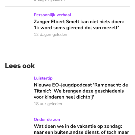
Zanger Elbert Smelt kan niet niets doen: ‘Ik word soms gier
Persoonlijk verhaal
Zanger Elbert Smelt kan niet niets doen:
‘Ik word soms gierend dol van mezelf’
12 dagen geleden
Lees ook
Nieuwe EO-jeugdpodcast 'Rampnacht: de Titanic': 'We brenge
Luistertip
Nieuwe EO-jeugdpodcast 'Rampnacht: de
Titanic': 'We brengen deze geschiedenis
voor kinderen heel dichtbij'
18 uur geleden
Wat doen we in de vakantie op zondag: naar een buitenlandse
Onder de zon
Wat doen we in de vakantie op zondag:
naar een buitenlandse dienst, of toch maar