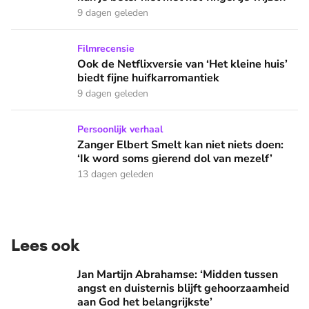
9 dagen geleden
Ook de Netflixversie van ‘Het kleine huis’ biedt fijne huifka
Filmrecensie
Ook de Netflixversie van ‘Het kleine huis’
biedt fijne huifkarromantiek
9 dagen geleden
Zanger Elbert Smelt kan niet niets doen: ‘Ik word soms gier
Persoonlijk verhaal
Zanger Elbert Smelt kan niet niets doen:
‘Ik word soms gierend dol van mezelf’
13 dagen geleden
Lees ook
Jan Martijn Abrahamse: ‘Midden tussen angst en duisternis b
Jan Martijn Abrahamse: ‘Midden tussen
angst en duisternis blijft gehoorzaamheid
aan God het belangrijkste’