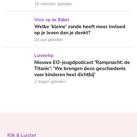
16 minuten geleden
Welke ‘kleine’ zonde heeft meer invloed op je leven dan je 
Visie op de Bijbel
Welke ‘kleine’ zonde heeft meer invloed
op je leven dan je denkt?
24 uur geleden
Nieuwe EO-jeugdpodcast 'Rampnacht: de Titanic': 'We brenge
Luistertip
Nieuwe EO-jeugdpodcast 'Rampnacht: de
Titanic': 'We brengen deze geschiedenis
voor kinderen heel dichtbij'
2 dagen geleden
Kijk & Luister