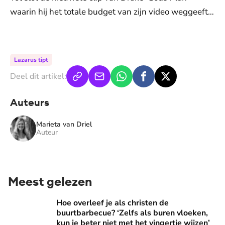
waarin hij het totale budget van zijn video weggeeft…
De weergave van deze video vereist jouw
toestemming voor social media cookies.
Toestemmingen aanpassen
Lazarus tipt
Deel dit artikel:
Auteurs
Marieta van Driel
Auteur
Meest gelezen
Hoe overleef je als christen de buurtbarbecue? ‘Zelfs als bur
Hoe overleef je als christen de
buurtbarbecue? ‘Zelfs als buren vloeken,
kun je beter niet met het vingertje wijzen’