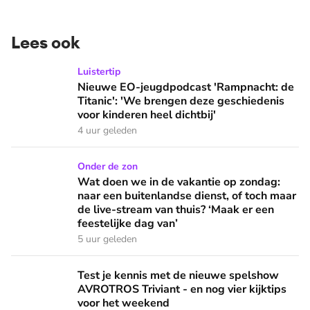
Lees ook
Nieuwe EO-jeugdpodcast 'Rampnacht: de Titanic': 'We brenge
Luistertip
Nieuwe EO-jeugdpodcast 'Rampnacht: de
Titanic': 'We brengen deze geschiedenis
voor kinderen heel dichtbij'
4 uur geleden
Wat doen we in de vakantie op zondag: naar een buitenlandse
Onder de zon
Wat doen we in de vakantie op zondag:
naar een buitenlandse dienst, of toch maar
de live-stream van thuis? ‘Maak er een
feestelijke dag van’
5 uur geleden
Test je kennis met de nieuwe spelshow AVROTROS Triviant -
Test je kennis met de nieuwe spelshow
AVROTROS Triviant - en nog vier kijktips
voor het weekend