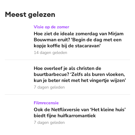
Meest gelezen
Hoe ziet de ideale zomerdag van Mirjam Bouwman eruit? 'Beg
Visie op de zomer
Hoe ziet de ideale zomerdag van Mirjam
Bouwman eruit? 'Begin de dag met een
kopje koffie bij de stacaravan'
14 dagen geleden
Hoe overleef je als christen de buurtbarbecue? ‘Zelfs als bur
Hoe overleef je als christen de
buurtbarbecue? ‘Zelfs als buren vloeken,
kun je beter niet met het vingertje wijzen’
7 dagen geleden
Ook de Netflixversie van ‘Het kleine huis’ biedt fijne huifka
Filmrecensie
Ook de Netflixversie van ‘Het kleine huis’
biedt fijne huifkarromantiek
7 dagen geleden