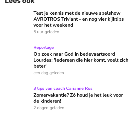
Lees ook
Test je kennis met de nieuwe spelshow AVROTROS Triviant -
Test je kennis met de nieuwe spelshow
AVROTROS Triviant - en nog vier kijktips
voor het weekend
5 uur geleden
Op zoek naar God in bedevaartsoord Lourdes: 'Iedereen die h
Reportage
Op zoek naar God in bedevaartsoord
Lourdes: 'Iedereen die hier komt, voelt zich
beter'
een dag geleden
Zomervakantie? Zó houd je het leuk voor de kinderen!
3 tips van coach Carianne Ros
Zomervakantie? Zó houd je het leuk voor
de kinderen!
2 dagen geleden