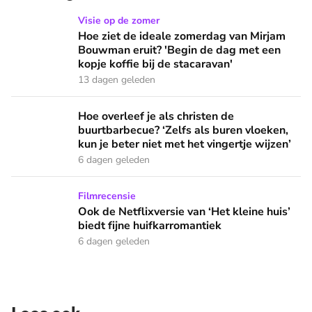
Hoe ziet de ideale zomerdag van Mirjam Bouwman eruit? 'Beg
Visie op de zomer
Hoe ziet de ideale zomerdag van Mirjam
Bouwman eruit? 'Begin de dag met een
kopje koffie bij de stacaravan'
13 dagen geleden
Hoe overleef je als christen de buurtbarbecue? ‘Zelfs als bur
Hoe overleef je als christen de
buurtbarbecue? ‘Zelfs als buren vloeken,
kun je beter niet met het vingertje wijzen’
6 dagen geleden
Ook de Netflixversie van ‘Het kleine huis’ biedt fijne huifka
Filmrecensie
Ook de Netflixversie van ‘Het kleine huis’
biedt fijne huifkarromantiek
6 dagen geleden