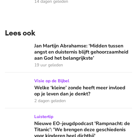
14 dagen geleden
Lees ook
Jan Martijn Abrahamse: ‘Midden tussen angst en duisternis b
Jan Martijn Abrahamse: ‘Midden tussen
angst en duisternis blijft gehoorzaamheid
aan God het belangrijkste’
19 uur geleden
Welke ‘kleine’ zonde heeft meer invloed op je leven dan je 
Visie op de Bijbel
Welke ‘kleine’ zonde heeft meer invloed
op je leven dan je denkt?
2 dagen geleden
Nieuwe EO-jeugdpodcast 'Rampnacht: de Titanic': 'We brenge
Luistertip
Nieuwe EO-jeugdpodcast 'Rampnacht: de
Titanic': 'We brengen deze geschiedenis
voor kinderen heel dichtbij'