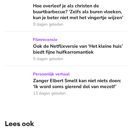
Hoe overleef je als christen de buurtbarbecue? ‘Zelfs als bur
Hoe overleef je als christen de
buurtbarbecue? ‘Zelfs als buren vloeken,
kun je beter niet met het vingertje wijzen’
9 dagen geleden
Ook de Netflixversie van ‘Het kleine huis’ biedt fijne huifka
Filmrecensie
Ook de Netflixversie van ‘Het kleine huis’
biedt fijne huifkarromantiek
9 dagen geleden
Zanger Elbert Smelt kan niet niets doen: ‘Ik word soms gier
Persoonlijk verhaal
Zanger Elbert Smelt kan niet niets doen:
‘Ik word soms gierend dol van mezelf’
13 dagen geleden
Lees ook