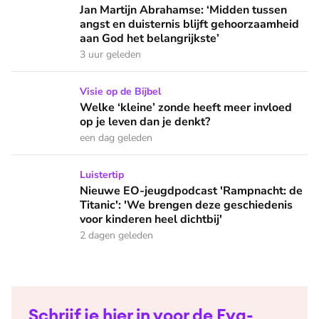
Jan Martijn Abrahamse: ‘Midden tussen angst en duisternis b
Jan Martijn Abrahamse: ‘Midden tussen
angst en duisternis blijft gehoorzaamheid
aan God het belangrijkste’
3 uur geleden
Welke ‘kleine’ zonde heeft meer invloed op je leven dan je 
Visie op de Bijbel
Welke ‘kleine’ zonde heeft meer invloed
op je leven dan je denkt?
een dag geleden
Nieuwe EO-jeugdpodcast 'Rampnacht: de Titanic': 'We brenge
Luistertip
Nieuwe EO-jeugdpodcast 'Rampnacht: de
Titanic': 'We brengen deze geschiedenis
voor kinderen heel dichtbij'
2 dagen geleden
Schrijf je hier in voor de Eva-