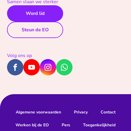
Samen staan we sterker
Word lid
Steun de EO
Volg ons op
Algemene voorwaarden
Privacy
Contact
Werken bij de EO
Pers
Toegankelijkheid