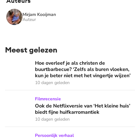
Auteurs
Mirjam Kooijman
Auteur
Meest gelezen
Hoe overleef je als christen de buurtbarbecue? ‘Zelfs als bur
Hoe overleef je als christen de
buurtbarbecue? ‘Zelfs als buren vloeken,
kun je beter niet met het vingertje wijzen’
10 dagen geleden
Ook de Netflixversie van ‘Het kleine huis’ biedt fijne huifka
Filmrecensie
Ook de Netflixversie van ‘Het kleine huis’
biedt fijne huifkarromantiek
10 dagen geleden
Zanger Elbert Smelt kan niet niets doen: ‘Ik word soms gier
Persoonlijk verhaal