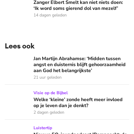
Zanger Elbert Smelt kan niet niets doen:
‘Ik word soms gierend dol van mezelf’
14 dagen geleden
Lees ook
Jan Martijn Abrahamse: ‘Midden tussen angst en duisternis b
Jan Martijn Abrahamse: ‘Midden tussen
angst en duisternis blijft gehoorzaamheid
aan God het belangrijkste’
21 uur geleden
Welke ‘kleine’ zonde heeft meer invloed op je leven dan je 
Visie op de Bijbel
Welke ‘kleine’ zonde heeft meer invloed
op je leven dan je denkt?
2 dagen geleden
Nieuwe EO-jeugdpodcast 'Rampnacht: de Titanic': 'We brenge
Luistertip