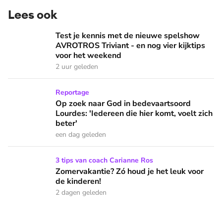
Lees ook
Test je kennis met de nieuwe spelshow AVROTROS Triviant -
Test je kennis met de nieuwe spelshow
AVROTROS Triviant - en nog vier kijktips
voor het weekend
2 uur geleden
Op zoek naar God in bedevaartsoord Lourdes: 'Iedereen die h
Reportage
Op zoek naar God in bedevaartsoord
Lourdes: 'Iedereen die hier komt, voelt zich
beter'
een dag geleden
Zomervakantie? Zó houd je het leuk voor de kinderen!
3 tips van coach Carianne Ros
Zomervakantie? Zó houd je het leuk voor
de kinderen!
2 dagen geleden