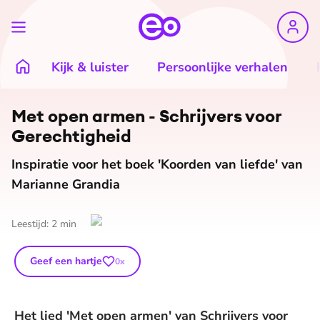
Kijk & luister
Persoonlijke verhalen
De weergave van deze video vereist jouw
toestemming voor social media cookies.
Toestemmingen aanpassen
Met open armen - Schrijvers voor
Ge­rech­tig­heid
Inspiratie voor het boek 'Koorden van liefde' van
Marianne Grandia
Leestijd:
2
min
Geef een hartje
0
x
Het lied 'Met open armen' van Schrijvers voor