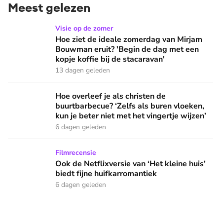
Meest gelezen
Hoe ziet de ideale zomerdag van Mirjam Bouwman eruit? 'Beg
Visie op de zomer
Hoe ziet de ideale zomerdag van Mirjam
Bouwman eruit? 'Begin de dag met een
kopje koffie bij de stacaravan'
13 dagen geleden
Hoe overleef je als christen de buurtbarbecue? ‘Zelfs als bur
Hoe overleef je als christen de
buurtbarbecue? ‘Zelfs als buren vloeken,
kun je beter niet met het vingertje wijzen’
6 dagen geleden
Ook de Netflixversie van ‘Het kleine huis’ biedt fijne huifka
Filmrecensie
Ook de Netflixversie van ‘Het kleine huis’
biedt fijne huifkarromantiek
6 dagen geleden