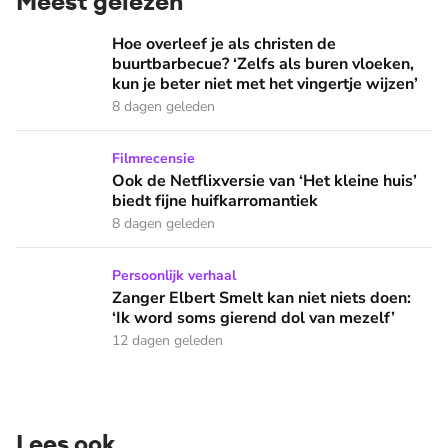
Meest gelezen
Hoe overleef je als christen de buurtbarbecue? ‘Zelfs als bur
Hoe overleef je als christen de
buurtbarbecue? ‘Zelfs als buren vloeken,
kun je beter niet met het vingertje wijzen’
8 dagen geleden
Ook de Netflixversie van ‘Het kleine huis’ biedt fijne huifka
Filmrecensie
Ook de Netflixversie van ‘Het kleine huis’
biedt fijne huifkarromantiek
8 dagen geleden
Zanger Elbert Smelt kan niet niets doen: ‘Ik word soms gier
Persoonlijk verhaal
Zanger Elbert Smelt kan niet niets doen:
‘Ik word soms gierend dol van mezelf’
12 dagen geleden
Lees ook