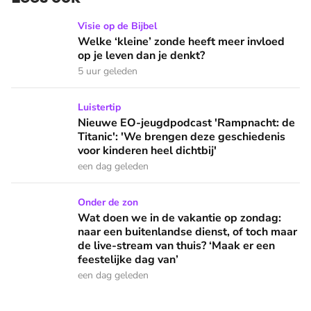
Welke ‘kleine’ zonde heeft meer invloed op je leven dan je 
Visie op de Bijbel
Welke ‘kleine’ zonde heeft meer invloed
op je leven dan je denkt?
5 uur geleden
Nieuwe EO-jeugdpodcast 'Rampnacht: de Titanic': 'We brenge
Luistertip
Nieuwe EO-jeugdpodcast 'Rampnacht: de
Titanic': 'We brengen deze geschiedenis
voor kinderen heel dichtbij'
een dag geleden
Wat doen we in de vakantie op zondag: naar een buitenlandse
Onder de zon
Wat doen we in de vakantie op zondag:
naar een buitenlandse dienst, of toch maar
de live-stream van thuis? ‘Maak er een
feestelijke dag van’
een dag geleden