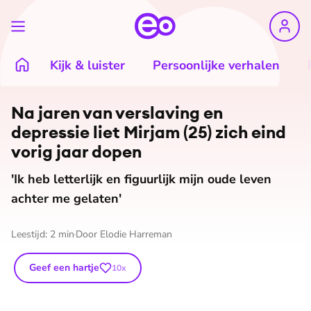
Kijk & luister
Persoonlijke verhalen
©
Ruben Timman
Na jaren van verslaving en
depressie liet Mirjam (25) zich eind
vorig jaar dopen
'Ik heb letterlijk en figuurlijk mijn oude leven
achter me gelaten'
Leestijd:
2
min
Door
Elodie Harreman
Geef een hartje
10
x