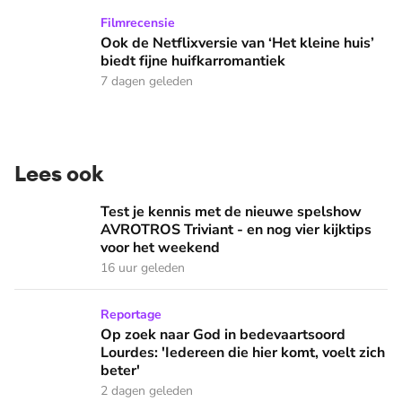
Ook de Netflixversie van ‘Het kleine huis’ biedt fijne huifka
Filmrecensie
Ook de Netflixversie van ‘Het kleine huis’
biedt fijne huifkarromantiek
7 dagen geleden
Lees ook
Test je kennis met de nieuwe spelshow AVROTROS Triviant -
Test je kennis met de nieuwe spelshow
AVROTROS Triviant - en nog vier kijktips
voor het weekend
16 uur geleden
Op zoek naar God in bedevaartsoord Lourdes: 'Iedereen die h
Reportage
Op zoek naar God in bedevaartsoord
Lourdes: 'Iedereen die hier komt, voelt zich
beter'
2 dagen geleden