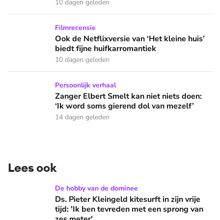
10 dagen geleden
Ook de Netflixversie van ‘Het kleine huis’ biedt fijne huifka
Filmrecensie
Ook de Netflixversie van ‘Het kleine huis’
biedt fijne huifkarromantiek
10 dagen geleden
Zanger Elbert Smelt kan niet niets doen: ‘Ik word soms gier
Persoonlijk verhaal
Zanger Elbert Smelt kan niet niets doen:
‘Ik word soms gierend dol van mezelf’
14 dagen geleden
Lees ook
Ds. Pieter Kleingeld kitesurft in zijn vrije tijd: 'Ik ben tevr
De hobby van de dominee
Ds. Pieter Kleingeld kitesurft in zijn vrije
tijd: 'Ik ben tevreden met een sprong van
zes meter'