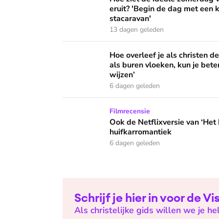
eruit? 'Begin de dag met een k
stacaravan'
13 dagen geleden
Hoe overleef je als christen de buurtbarbecue
Hoe overleef je als christen d
als buren vloeken, kun je beter
wijzen’
6 dagen geleden
Ook de Netflixversie van ‘Het kleine huis’ bi
Filmrecensie
Ook de Netflixversie van ‘Het k
huifkarromantiek
6 dagen geleden
Schrijf je hier in voor de V
Als christelijke gids willen we je 