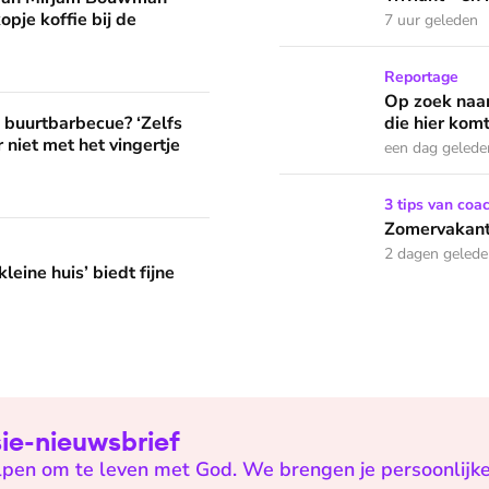
opje koffie bij de
7 uur geleden
Op zoek naar God in bedeva
Reportage
Op zoek naar
? ‘Zelfs als buren vloeken, kun je beter niet met het vingertje
e buurtbarbecue? ‘Zelfs
die hier komt
 niet met het vingertje
een dag gelede
Zomervakantie? Zó houd je 
3 tips van coa
Zomervakanti
edt fijne huifkarromantiek
2 dagen geled
leine huis’ biedt fijne
isie-nieuwsbrief
helpen om te leven met God. We brengen je persoonlijk