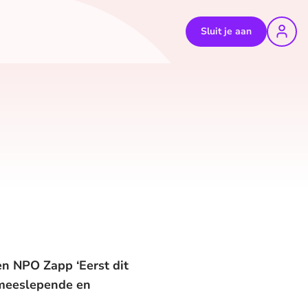
Sluit je aan
 en NPO Zapp ‘Eerst dit
n meeslepende en