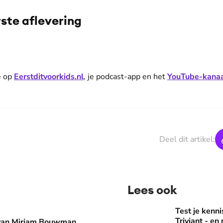
rste aflevering
De weergave van deze video vereist jouw toestemming voor
social media cookies.
Toestemmingen aanpassen
e op
Eerstditvoorkids.nl
, je podcast-app en het
YouTube-kanaa
Deel dit artikel:
Lees ook
man eruit? 'Begin de dag met een kopje koffie bij de stacarav
Test je kennis met de nie
Test je ken
Triviant - en
 van Mirjam Bouwman