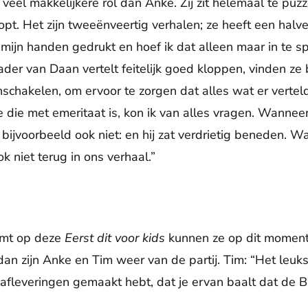
n veel makkelijkere rol dan Anke. Zij zit helemaal te puz
opt. Het zijn tweeënveertig verhalen; ze heeft een halv
in mijn handen gedrukt en hoef ik dat alleen maar in te s
ader van Daan vertelt feitelijk goed kloppen, vinden ze
 inschakelen, om ervoor te zorgen dat alles wat er vertel
 die met emeritaat is, kon ik van alles vragen. Wanneer
jvoorbeeld ook niet: en hij zat verdrietig beneden. Wan
ok niet terug in ons verhaal.”
omt op deze
Eerst dit voor kids
kunnen ze op dit moment
n zijn Anke en Tim weer van de partij. Tim: “Het leukst
leveringen gemaakt hebt, dat je ervan baalt dat de Bijb