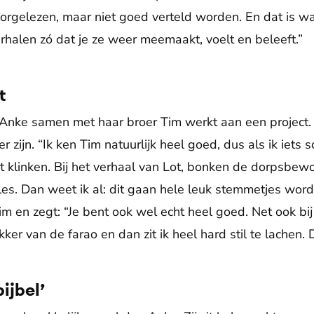
rgelezen, maar niet goed verteld worden. En dat is w
erhalen zó dat je ze weer meemaakt, voelt en beleeft
t
at Anke samen met haar broer Tim werkt aan een projec
 zijn. “Ik ken Tim natuurlijk heel goed, dus als ik iets sc
 klinken. Bij het verhaal van Lot, bonken de dorpsbew
les. Dan weet ik al: dit gaan hele leuk stemmetjes word
Tim en zegt: “Je bent ook wel echt heel goed. Net ook bi
er van de farao en dan zit ik heel hard stil te lachen. 
ijbel’