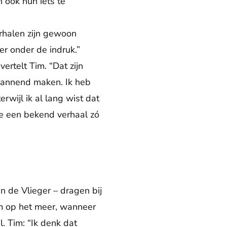
 ook hun iets te
erhalen zijn gewoon
er onder de indruk.”
rtelt Tim. “Dat zijn
 spannend maken. Ik heb
rwijl ik al lang wist dat
je een bekend verhaal zó
n de Vlieger – dragen bij
rm op het meer, wanneer
l. Tim: “Ik denk dat