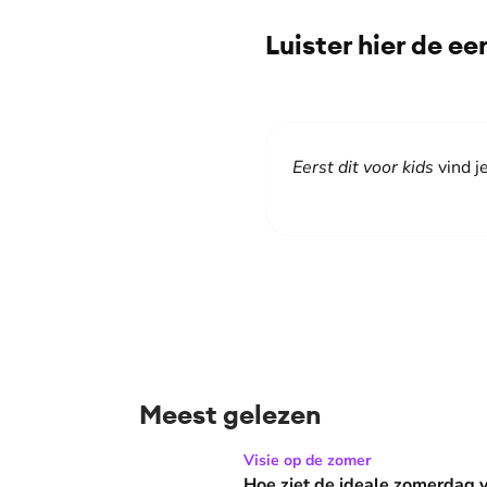
Luister hier de ee
Eerst dit voor kids
vind j
Meest gelezen
Hoe ziet de ideale zomerdag van Mirjam Bouw
Visie op de zomer
Hoe ziet de ideale zomerdag