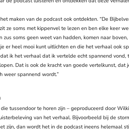
aar de podcast luisteren en ontdekken dat deze verhalen
bij het maken van de podcast ook ontdekten. “De Bijbelv
 zit ze soms met kippenvel te lezen en ben elke keer we
n zus soms geen weet van hadden, komen naar boven, ve
e je er heel mooi kunt uitlichten en die het verhaal ook
t ik het verhaal dat ik vertelde echt spannend vond, te
lopen. Dat is ook de kracht van goede vertelkunst, dat 
och weer spannend wordt.”
n
 die tussendoor te horen zijn – geproduceerd door Wilki
uisterbeleving van het verhaal. Bijvoorbeeld bij de sto
oet zijn, dan wordt het in de podcast ineens helemaal sti