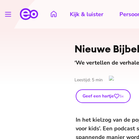
Kijk & luister
Persoon
Nieuwe Bij­bel
‘We vertellen de verhale
Leestijd:
5
min
Geef een hartje
5
x
In het kielzog van de po
voor kids’. Een podcast
spannende manier word