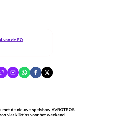
l van de EO
.
an'
uwe spelshow AVROTROS Triviant - en nog vier kijktips voor 
nis met de nieuwe spelshow AVROTROS
 nog vier kijktips voor het weekend