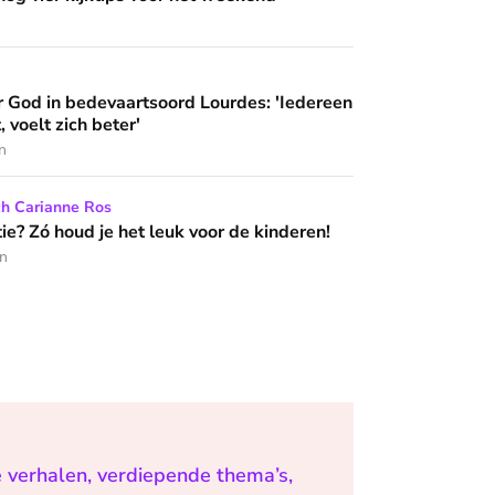
artsoord Lourdes: 'Iedereen die hier komt, voelt zich beter'
 God in bedevaartsoord Lourdes: 'Iedereen
 wijzen’
, voelt zich beter'
n
het leuk voor de kinderen!
ch Carianne Ros
e? Zó houd je het leuk voor de kinderen!
en
e verhalen, verdiepende thema’s,