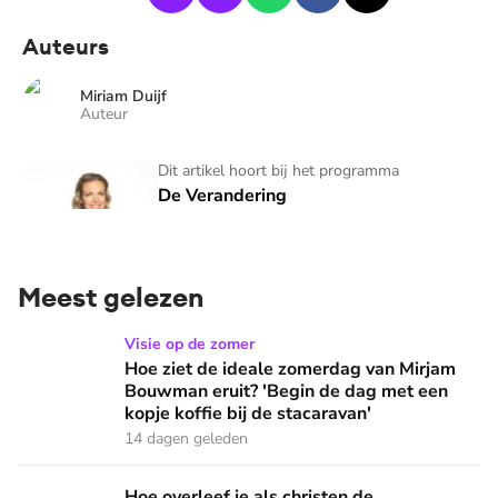
Auteurs
Miriam Duijf
Auteur
De Verandering
Dit artikel hoort bij het programma
De Verandering
Meest gelezen
Hoe ziet de ideale zomerdag van Mirjam Bouwman eruit? 'Beg
Visie op de zomer
Hoe ziet de ideale zomerdag van Mirjam
Bouwman eruit? 'Begin de dag met een
kopje koffie bij de stacaravan'
14 dagen geleden
Hoe overleef je als christen de buurtbarbecue? ‘Zelfs als bur
Hoe overleef je als christen de