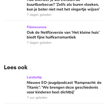
buurtbarbecue? ‘Zelfs als buren vloeken,
kun je beter niet met het vingertje wijzen’
7 dagen geleden
Ook de Netflixversie van ‘Het kleine huis’ biedt fijne huifka
Filmrecensie
Ook de Netflixversie van ‘Het kleine huis’
biedt fijne huifkarromantiek
7 dagen geleden
Lees ook
Nieuwe EO-jeugdpodcast 'Rampnacht: de Titanic': 'We brenge
Luistertip
Nieuwe EO-jeugdpodcast 'Rampnacht: de
Titanic': 'We brengen deze geschiedenis
voor kinderen heel dichtbij'
7 uur geleden