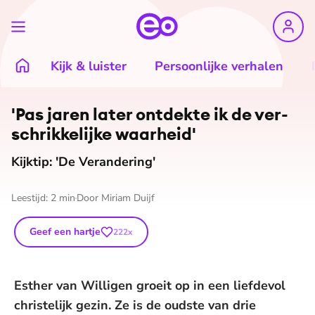
Kijk & luister
Persoonlijke verhalen
'Pas jaren later ontdekte ik de ver­
schrik­ke­lij­ke waarheid'
Kijktip: 'De Verandering'
Leestijd:
2
min
Door
Miriam Duijf
Geef een hartje
222
x
Esther van Willigen groeit op in een liefdevol
christelijk gezin. Ze is de oudste van drie