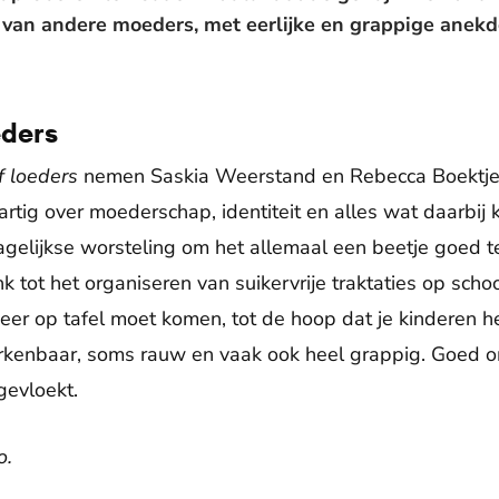
en van andere moeders, met eerlijke en grappige anekd
eders
 loeders
nemen Saskia Weerstand en Rebecca Boektje
ig over moederschap, identiteit en alles wat daarbij ko
dagelijkse worsteling om het allemaal een beetje goed 
k tot het organiseren van suikervrije traktaties op sch
eer op tafel moet komen, tot de hoop dat je kinderen h
rkenbaar, soms rauw en vaak ook heel grappig. Goed o
gevloekt.
o.