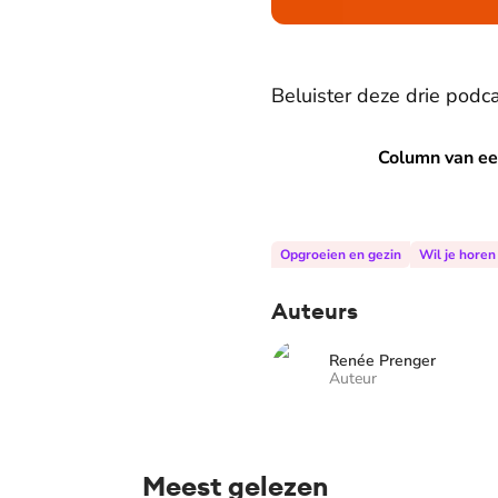
Beluister deze drie podca
Column van een pleegmoeder
Column van ee
Opgroeien en gezin
Wil je horen
Auteurs
Renée Prenger
Auteur
Meest gelezen