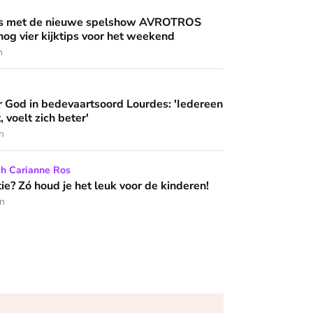
an'
uwe spelshow AVROTROS Triviant - en nog vier kijktips voor 
nis met de nieuwe spelshow AVROTROS
 nog vier kijktips voor het weekend
n
artsoord Lourdes: 'Iedereen die hier komt, voelt zich beter'
 God in bedevaartsoord Lourdes: 'Iedereen
 wijzen’
, voelt zich beter'
n
het leuk voor de kinderen!
ch Carianne Ros
e? Zó houd je het leuk voor de kinderen!
en