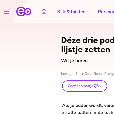
Kijk & luister
Persoon
Déze drie podc
lijst­je zetten
Wil je horen
Leestijd:
3
min
Door
Renée Preng
Geef een hartje
2
x
Als je ouder wordt, ver
zij alle ballen in de luc