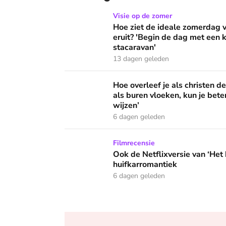
Hoe ziet de ideale zomerdag van Mirjam Bouw
Visie op de zomer
Hoe ziet de ideale zomerdag
eruit? 'Begin de dag met een k
stacaravan'
13 dagen geleden
Hoe overleef je als christen de buurtbarbecue
Hoe overleef je als christen d
als buren vloeken, kun je beter
wijzen’
6 dagen geleden
Ook de Netflixversie van ‘Het kleine huis’ bi
Filmrecensie
Ook de Netflixversie van ‘Het k
huifkarromantiek
6 dagen geleden