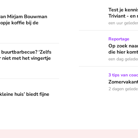
man eruit? 'Begin de dag met een kopje koffie bij de stacarav
Test je kennis met de nie
Test je ken
Triviant - en
 van Mirjam Bouwman
opje koffie bij de
een uur gelede
Op zoek naar God in bedeva
Reportage
Op zoek naar
? ‘Zelfs als buren vloeken, kun je beter niet met het vingertje
e buurtbarbecue? ‘Zelfs
die hier komt
 niet met het vingertje
een dag gelede
Zomervakantie? Zó houd je 
3 tips van coa
Zomervakanti
edt fijne huifkarromantiek
2 dagen geled
leine huis’ biedt fijne