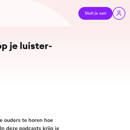
Sluit je aan
©
Pexels
 je luis­ter­
re ouders te horen hoe
 In deze podcasts krijg je