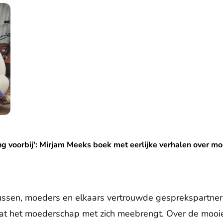
irjam Meeks boek met eerlijke verhalen over moeder worden
ng voorbij': Mirjam Meeks boek met eerlijke verhalen over 
 zussen, moeders en elkaars vertrouwde gesprekspartner
 wat het moederschap met zich meebrengt. Over de moo