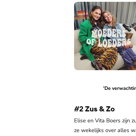
'De verwachting voorbij': M
'De verwachti
#2 Zus & Zo
Elise en Vita Boers zijn
ze wekelijks over alles