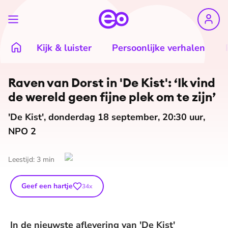
Kijk & luister
Persoonlijke verhalen
©
EO
Raven van Dorst in 'De Kist': ‘Ik vind
de wereld geen fijne plek om te zijn’
'De Kist', donderdag 18 september, 20:30 uur,
NPO 2
Leestijd:
3
min
Geef een hartje
34
x
In de nieuwste aflevering van 'De Kist'