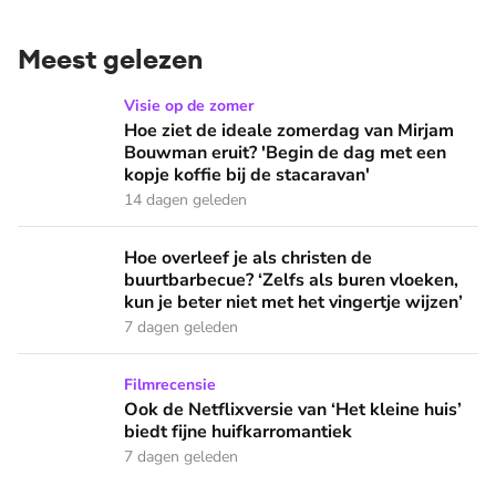
Meest gelezen
Hoe ziet de ideale zomerdag van Mirjam Bouwman eruit? 'Beg
Visie op de zomer
Hoe ziet de ideale zomerdag van Mirjam
Bouwman eruit? 'Begin de dag met een
kopje koffie bij de stacaravan'
14 dagen geleden
Hoe overleef je als christen de buurtbarbecue? ‘Zelfs als bur
Hoe overleef je als christen de
buurtbarbecue? ‘Zelfs als buren vloeken,
kun je beter niet met het vingertje wijzen’
7 dagen geleden
Ook de Netflixversie van ‘Het kleine huis’ biedt fijne huifka
Filmrecensie
Ook de Netflixversie van ‘Het kleine huis’
biedt fijne huifkarromantiek
7 dagen geleden