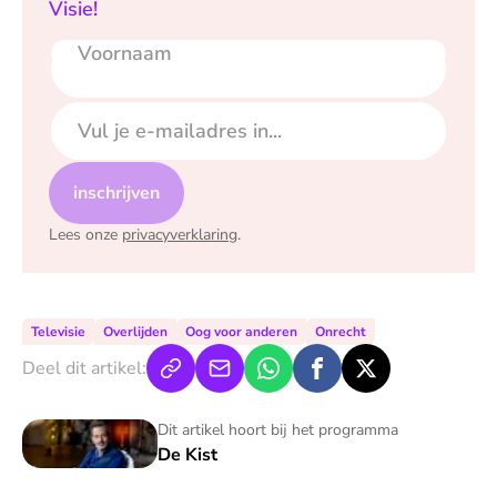
Visie!
Voornaam
E-mailadres
inschrijven
Lees onze
privacyverklaring
.
Televisie
Overlijden
Oog voor anderen
Onrecht
Deel dit artikel:
De Kist
Dit artikel hoort bij het programma
De Kist