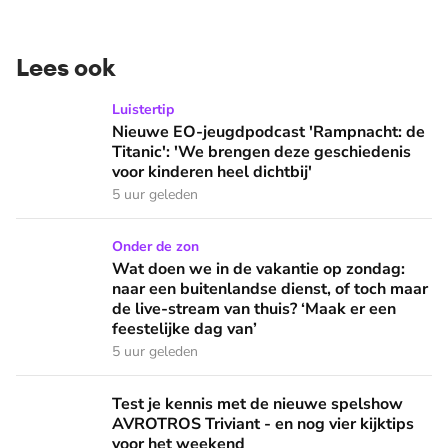
Lees ook
Nieuwe EO-jeugdpodcast 'Rampnacht: de Titanic': 'We brenge
Luistertip
Nieuwe EO-jeugdpodcast 'Rampnacht: de
Titanic': 'We brengen deze geschiedenis
voor kinderen heel dichtbij'
5 uur geleden
Wat doen we in de vakantie op zondag: naar een buitenlandse
Onder de zon
Wat doen we in de vakantie op zondag:
naar een buitenlandse dienst, of toch maar
de live-stream van thuis? ‘Maak er een
feestelijke dag van’
5 uur geleden
Test je kennis met de nieuwe spelshow AVROTROS Triviant -
Test je kennis met de nieuwe spelshow
AVROTROS Triviant - en nog vier kijktips
voor het weekend