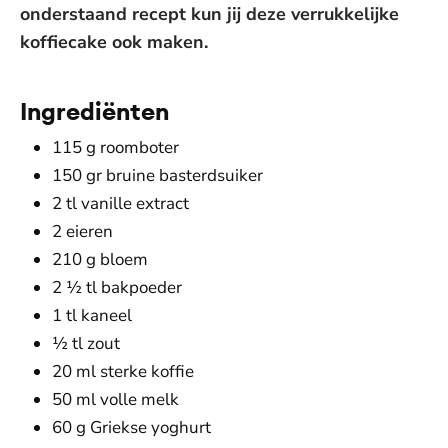
onderstaand recept kun jij deze verrukkelijke
koffiecake ook maken.
Ingrediënten
115 g roomboter
150 gr bruine basterdsuiker
2 tl vanille extract
2 eieren
210 g bloem
2 ½ tl bakpoeder
1 tl kaneel
½ tl zout
20 ml sterke koffie
50 ml volle melk
60 g Griekse yoghurt