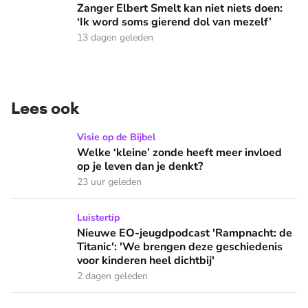
Zanger Elbert Smelt kan niet niets doen:
‘Ik word soms gierend dol van mezelf’
13 dagen geleden
Lees ook
Welke ‘kleine’ zonde heeft meer invloed op je leven dan je 
Visie op de Bijbel
Welke ‘kleine’ zonde heeft meer invloed
op je leven dan je denkt?
23 uur geleden
Nieuwe EO-jeugdpodcast 'Rampnacht: de Titanic': 'We brenge
Luistertip
Nieuwe EO-jeugdpodcast 'Rampnacht: de
Titanic': 'We brengen deze geschiedenis
voor kinderen heel dichtbij'
2 dagen geleden