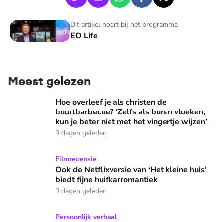
EO Life
Dit artikel hoort bij het programma
EO Life
Meest gelezen
Hoe overleef je als christen de buurtbarbecue? ‘Zelfs als bur
Hoe overleef je als christen de
buurtbarbecue? ‘Zelfs als buren vloeken,
kun je beter niet met het vingertje wijzen’
9 dagen geleden
Ook de Netflixversie van ‘Het kleine huis’ biedt fijne huifka
Filmrecensie
Ook de Netflixversie van ‘Het kleine huis’
biedt fijne huifkarromantiek
9 dagen geleden
Zanger Elbert Smelt kan niet niets doen: ‘Ik word soms gier
Persoonlijk verhaal