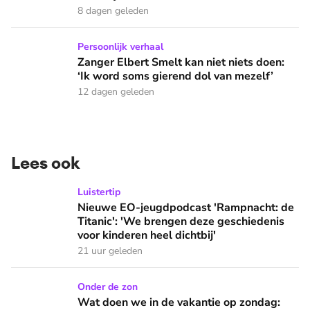
8 dagen geleden
Zanger Elbert Smelt kan niet niets doen: ‘Ik word soms gier
Persoonlijk verhaal
Zanger Elbert Smelt kan niet niets doen:
‘Ik word soms gierend dol van mezelf’
12 dagen geleden
Lees ook
Nieuwe EO-jeugdpodcast 'Rampnacht: de Titanic': 'We brenge
Luistertip
Nieuwe EO-jeugdpodcast 'Rampnacht: de
Titanic': 'We brengen deze geschiedenis
voor kinderen heel dichtbij'
21 uur geleden
Wat doen we in de vakantie op zondag: naar een buitenlandse
Onder de zon
Wat doen we in de vakantie op zondag: