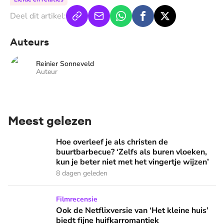
Deel dit artikel:
Auteurs
Reinier Sonneveld
Auteur
Meest gelezen
Hoe overleef je als christen de buurtbarbecue? ‘Zelfs als bur
Hoe overleef je als christen de
buurtbarbecue? ‘Zelfs als buren vloeken,
kun je beter niet met het vingertje wijzen’
8 dagen geleden
Ook de Netflixversie van ‘Het kleine huis’ biedt fijne huifka
Filmrecensie
Ook de Netflixversie van ‘Het kleine huis’
biedt fijne huifkarromantiek