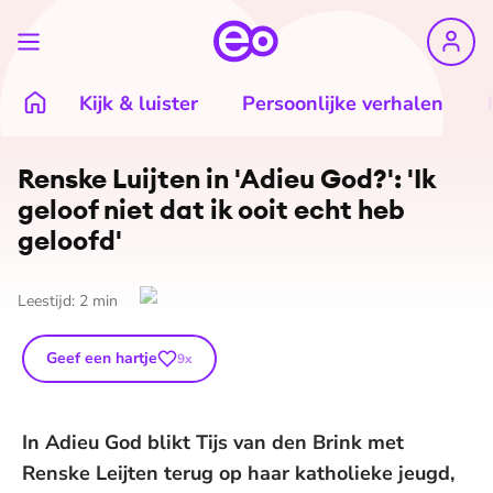
Kijk & luister
Persoonlijke verhalen
Renske Luijten in 'Adieu God?': 'Ik
geloof niet dat ik ooit echt heb
geloofd'
Leestijd:
2
min
Geef een hartje
9
x
In Adieu God blikt Tijs van den Brink met
Renske Leijten terug op haar katholieke jeugd,