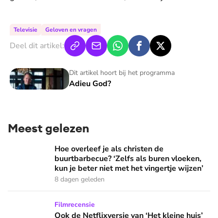
Televisie
Geloven en vragen
Deel dit artikel:
Adieu God?
Dit artikel hoort bij het programma
Adieu God?
Meest gelezen
Hoe overleef je als christen de buurtbarbecue? ‘Zelfs als bur
Hoe overleef je als christen de
buurtbarbecue? ‘Zelfs als buren vloeken,
kun je beter niet met het vingertje wijzen’
8 dagen geleden
Ook de Netflixversie van ‘Het kleine huis’ biedt fijne huifka
Filmrecensie
Ook de Netflixversie van ‘Het kleine huis’