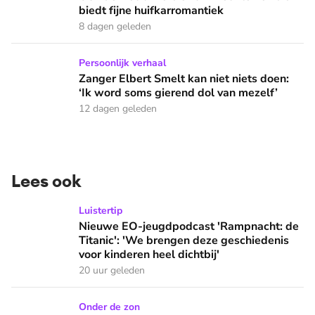
biedt fijne huifkarromantiek
8 dagen geleden
Zanger Elbert Smelt kan niet niets doen: ‘Ik word soms gier
Persoonlijk verhaal
Zanger Elbert Smelt kan niet niets doen:
‘Ik word soms gierend dol van mezelf’
12 dagen geleden
Lees ook
Nieuwe EO-jeugdpodcast 'Rampnacht: de Titanic': 'We brenge
Luistertip
Nieuwe EO-jeugdpodcast 'Rampnacht: de
Titanic': 'We brengen deze geschiedenis
voor kinderen heel dichtbij'
20 uur geleden
Wat doen we in de vakantie op zondag: naar een buitenlandse
Onder de zon