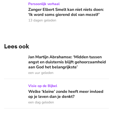
Zanger Elbert Smelt kan niet niets doen: ‘Ik word soms gier
Persoonlijk verhaal
Zanger Elbert Smelt kan niet niets doen:
‘Ik word soms gierend dol van mezelf’
13 dagen geleden
Lees ook
Jan Martijn Abrahamse: ‘Midden tussen angst en duisternis b
Jan Martijn Abrahamse: ‘Midden tussen
angst en duisternis blijft gehoorzaamheid
aan God het belangrijkste’
een uur geleden
Welke ‘kleine’ zonde heeft meer invloed op je leven dan je 
Visie op de Bijbel
Welke ‘kleine’ zonde heeft meer invloed
op je leven dan je denkt?
een dag geleden