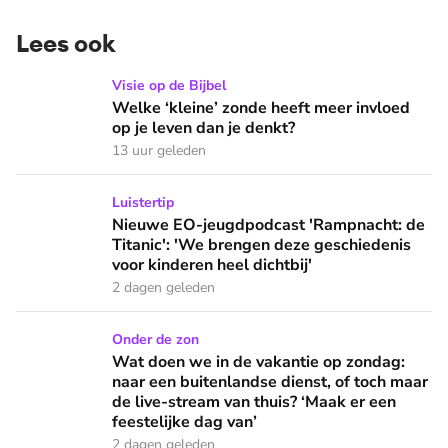
Lees ook
Welke ‘kleine’ zonde heeft meer invloed op je leven dan je 
Visie op de Bijbel
Welke ‘kleine’ zonde heeft meer invloed
op je leven dan je denkt?
13 uur geleden
Nieuwe EO-jeugdpodcast 'Rampnacht: de Titanic': 'We brenge
Luistertip
Nieuwe EO-jeugdpodcast 'Rampnacht: de
Titanic': 'We brengen deze geschiedenis
voor kinderen heel dichtbij'
2 dagen geleden
Wat doen we in de vakantie op zondag: naar een buitenlandse
Onder de zon
Wat doen we in de vakantie op zondag:
naar een buitenlandse dienst, of toch maar
de live-stream van thuis? ‘Maak er een
feestelijke dag van’
2 dagen geleden