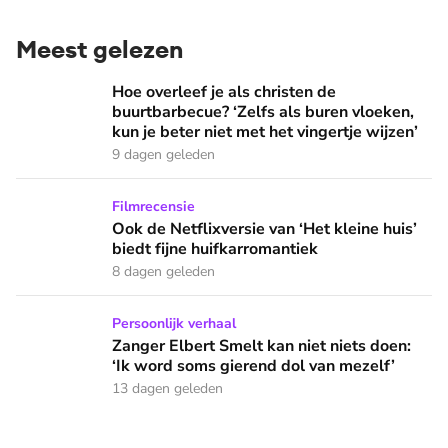
Meest gelezen
Hoe overleef je als christen de buurtbarbecue? ‘Zelfs als bur
Hoe overleef je als christen de
buurtbarbecue? ‘Zelfs als buren vloeken,
kun je beter niet met het vingertje wijzen’
9 dagen geleden
Ook de Netflixversie van ‘Het kleine huis’ biedt fijne huifka
Filmrecensie
Ook de Netflixversie van ‘Het kleine huis’
biedt fijne huifkarromantiek
8 dagen geleden
Zanger Elbert Smelt kan niet niets doen: ‘Ik word soms gier
Persoonlijk verhaal
Zanger Elbert Smelt kan niet niets doen:
‘Ik word soms gierend dol van mezelf’
13 dagen geleden