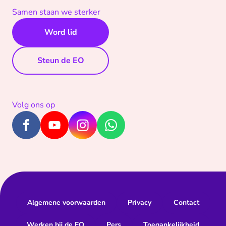
Samen staan we sterker
Word lid
Steun de EO
Volg ons op
Algemene voorwaarden
Privacy
Contact
Werken bij de EO
Pers
Toegankelijkheid