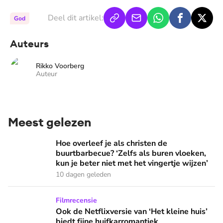
Deel dit artikel:
God
Auteurs
Rikko Voorberg
Auteur
Meest gelezen
Hoe overleef je als christen de buurtbarbecue? ‘Zelfs als bur
Hoe overleef je als christen de
buurtbarbecue? ‘Zelfs als buren vloeken,
kun je beter niet met het vingertje wijzen’
10 dagen geleden
Ook de Netflixversie van ‘Het kleine huis’ biedt fijne huifka
Filmrecensie
Ook de Netflixversie van ‘Het kleine huis’
biedt fijne huifkarromantiek