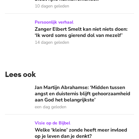
10 dagen geleden
Zanger Elbert Smelt kan niet niets doen: ‘Ik word soms gier
Persoonlijk verhaal
Zanger Elbert Smelt kan niet niets doen:
‘Ik word soms gierend dol van mezelf’
14 dagen geleden
Lees ook
Jan Martijn Abrahamse: ‘Midden tussen angst en duisternis b
Jan Martijn Abrahamse: ‘Midden tussen
angst en duisternis blijft gehoorzaamheid
aan God het belangrijkste’
een dag geleden
Welke ‘kleine’ zonde heeft meer invloed op je leven dan je 
Visie op de Bijbel
Welke ‘kleine’ zonde heeft meer invloed
op je leven dan je denkt?