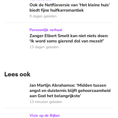
Ook de Netflixversie van ‘Het kleine huis’
biedt fijne huifkarromantiek
9 dagen geleden
Zanger Elbert Smelt kan niet niets doen: ‘Ik word soms gier
Persoonlijk verhaal
Zanger Elbert Smelt kan niet niets doen:
‘Ik word soms gierend dol van mezelf’
13 dagen geleden
Lees ook
Jan Martijn Abrahamse: ‘Midden tussen angst en duisternis b
Jan Martijn Abrahamse: ‘Midden tussen
angst en duisternis blijft gehoorzaamheid
aan God het belangrijkste’
13 minuten geleden
Welke ‘kleine’ zonde heeft meer invloed op je leven dan je 
Visie op de Bijbel