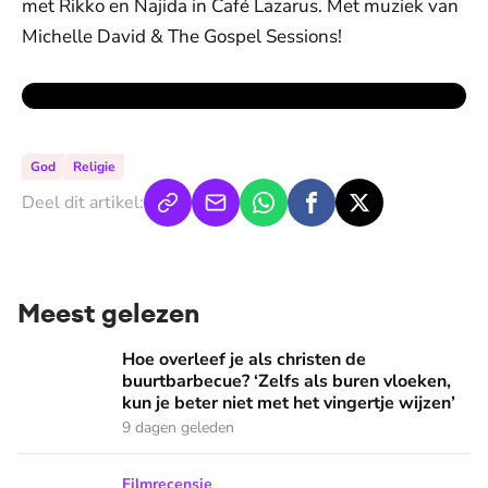
met Rikko en Najida in Café Lazarus. Met muziek van
Michelle David & The Gospel Sessions!
God
Religie
Deel dit artikel:
Meest gelezen
Hoe overleef je als christen de buurtbarbecue? ‘Zelfs als bur
Hoe overleef je als christen de
buurtbarbecue? ‘Zelfs als buren vloeken,
kun je beter niet met het vingertje wijzen’
9 dagen geleden
Ook de Netflixversie van ‘Het kleine huis’ biedt fijne huifka
Filmrecensie