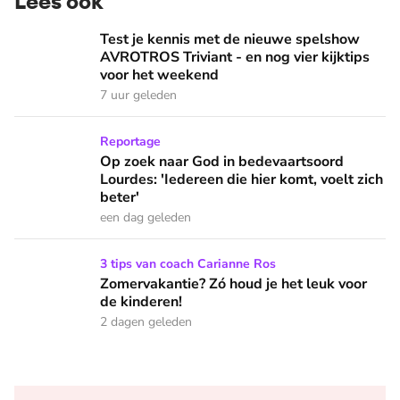
Lees ook
Test je kennis met de nieuwe spelshow AVROTROS Triviant -
Test je kennis met de nieuwe spelshow
AVROTROS Triviant - en nog vier kijktips
voor het weekend
7 uur geleden
Op zoek naar God in bedevaartsoord Lourdes: 'Iedereen die h
Reportage
Op zoek naar God in bedevaartsoord
Lourdes: 'Iedereen die hier komt, voelt zich
beter'
een dag geleden
Zomervakantie? Zó houd je het leuk voor de kinderen!
3 tips van coach Carianne Ros
Zomervakantie? Zó houd je het leuk voor
de kinderen!
2 dagen geleden