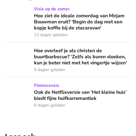
Hoe ziet de ideale zomerdag van Mirjam Bouwman eruit? 'Beg
Visie op de zomer
Hoe ziet de ideale zomerdag van Mirjam
Bouwman eruit? 'Begin de dag met een
kopje koffie bij de stacaravan'
13 dagen geleden
Hoe overleef je als christen de buurtbarbecue? ‘Zelfs als bur
Hoe overleef je als christen de
buurtbarbecue? ‘Zelfs als buren vloeken,
kun je beter niet met het vingertje wijzen’
6 dagen geleden
Ook de Netflixversie van ‘Het kleine huis’ biedt fijne huifka
Filmrecensie
Ook de Netflixversie van ‘Het kleine huis’
biedt fijne huifkarromantiek
6 dagen geleden