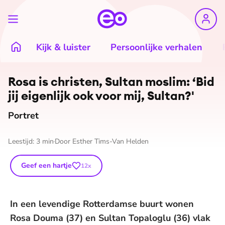
Kijk & luister
Persoonlijke verhalen
©
Fotograaf: Ruben Timman
Rosa is christen, Sultan moslim: ‘Bid
jij eigenlijk ook voor mij, Sultan?'
Portret
Leestijd:
3
min
Door
Esther Tims-Van Helden
Geef een hartje
12
x
In een levendige Rotterdamse buurt wonen
Rosa Douma (37) en Sultan Topaloglu (36) vlak