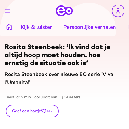
Kijk & luister
Persoonlijke verhalen
Rosita Steenbeek: ‘Ik vind dat je
altijd hoop moet houden, hoe
ernstig de situatie ook is’
Rosita Steenbeek over nieuwe EO serie 'Viva
l’Umanità!’
Leestijd:
5
min
Door
Judit van Dijk-Besters
Geef een hartje
14
x