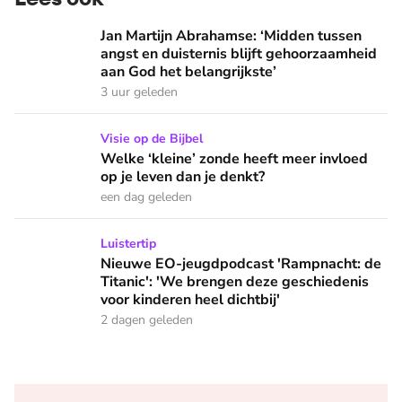
Jan Martijn Abrahamse: ‘Midden tussen angst en duisternis b
Jan Martijn Abrahamse: ‘Midden tussen
angst en duisternis blijft gehoorzaamheid
aan God het belangrijkste’
3 uur geleden
Welke ‘kleine’ zonde heeft meer invloed op je leven dan je 
Visie op de Bijbel
Welke ‘kleine’ zonde heeft meer invloed
op je leven dan je denkt?
een dag geleden
Nieuwe EO-jeugdpodcast 'Rampnacht: de Titanic': 'We brenge
Luistertip
Nieuwe EO-jeugdpodcast 'Rampnacht: de
Titanic': 'We brengen deze geschiedenis
voor kinderen heel dichtbij'
2 dagen geleden