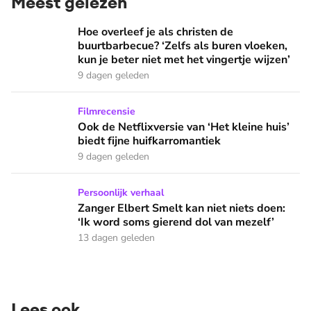
Meest gelezen
Hoe overleef je als christen de buurtbarbecue? ‘Zelfs als bur
Hoe overleef je als christen de
buurtbarbecue? ‘Zelfs als buren vloeken,
kun je beter niet met het vingertje wijzen’
9 dagen geleden
Ook de Netflixversie van ‘Het kleine huis’ biedt fijne huifka
Filmrecensie
Ook de Netflixversie van ‘Het kleine huis’
biedt fijne huifkarromantiek
9 dagen geleden
Zanger Elbert Smelt kan niet niets doen: ‘Ik word soms gier
Persoonlijk verhaal
Zanger Elbert Smelt kan niet niets doen:
‘Ik word soms gierend dol van mezelf’
13 dagen geleden
Lees ook