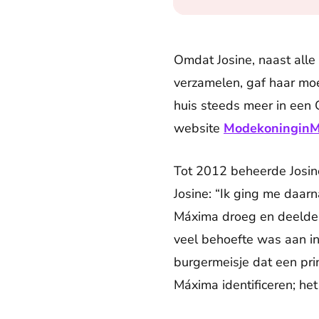
Omdat Josine, naast alle
verzamelen, gaf haar moe
huis steeds meer in een 
website
ModekoninginM
Tot 2012 beheerde Josine
Josine: “Ik ging me daar
Máxima droeg en deelde al
veel behoefte was aan in
burgermeisje dat een pri
Máxima identificeren; he