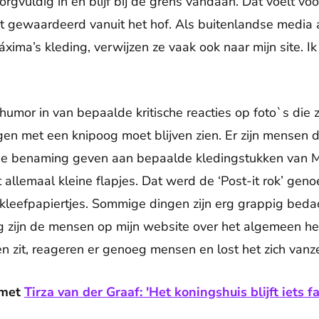
orgvuldig in en blijf bij de grens vandaan. Dat voelt voor
t gewaardeerd vanuit het hof. Als buitenlandse medi
áxima’s kleding, verwijzen ze vaak ook naar mijn site. 
humor in van bepaalde kritische reacties op foto`s die zi
gen met een knipoog moet blijven zien. Er zijn mensen 
ige benaming geven aan bepaalde kledingstukken van 
 allemaal kleine flapjes. Dat werd de ‘Post-it rok’ ge
 kleefpapiertjes. Sommige dingen zijn erg grappig bedac
g zijn de mensen op mijn website over het algemeen hee
en zit, reageren er genoeg mensen en lost het zich vanze
 met
Tirza van der Graaf: 'Het koningshuis blijft iets f