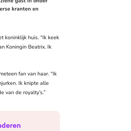
eziene gast in onder
verse kranten en
 koninklijk huis. “Ik keek
 Koningin Beatrix. Ik
eteen fan van haar. “Ik
jurken. Ik knipte alle
 van de royalty’s.”
nderen