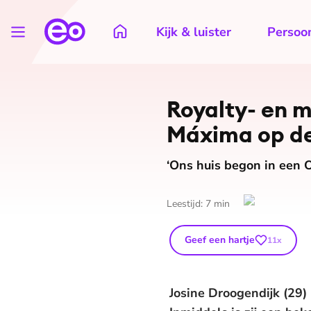
Kijk & luister
Persoon
Royalty- en mo
Máxima op de
‘Ons huis begon in een
Leestijd:
7
min
Geef een hartje
11
x
Josine Droogendijk (29) 