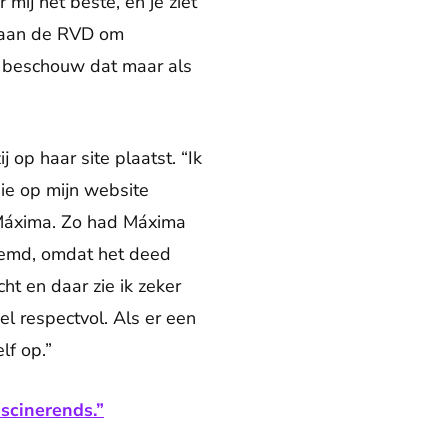
 mij het beste, en je ziet
a aan de RVD om
Ik beschouw dat maar als
j op haar site plaatst. “Ik
die op mijn website
Máxima. Zo had Máxima
noemd, omdat het deed
ht en daar zie ik zeker
l respectvol. Als er een
lf op.”
ascinerends.”