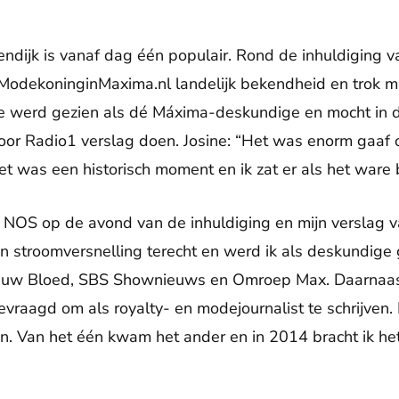
endijk is vanaf dag één populair. Rond de inhuldiging 
ModekoninginMaxima.nl landelijk bekendheid en trok ma
ne werd gezien als dé Máxima-deskundige en mocht in 
oor Radio1 verslag doen. Josine: “Het was enorm gaaf o
t was een historisch moment en ik zat er als het ware
 NOS op de avond van de inhuldiging en mijn verslag v
n stroomversnelling terecht en werd ik als deskundige
lauw Bloed, SBS Shownieuws en Omroep Max. Daarnaast
gevraagd om als royalty- en modejournalist te schrijven. 
n. Van het één kwam het ander en in 2014 bracht ik h