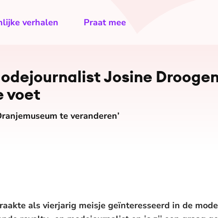
lijke verhalen
Praat mee
­de­jour­na­list Josine Droogen
 voet
 Oranjemuseum te veranderen’
raakte als vierjarig meisje geïnteresseerd in de mode