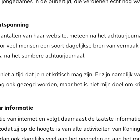
jn jongedames in de pubertijd, die verdienen echt nog wa
ntspanning
aantallen van haar website, meteen na het achtuurjourn
or veel mensen een soort dagelijkse bron van vermaak 
s, na het sombere achtuurjournaal.
iet altijd dat je niet kritisch mag zijn. Er zijn namelijk
ag ook gezegd worden, maar het is niet mijn doel om krit
r informatie
tie van internet en volgt daarnaast de laatste informati
 zodat zij op de hoogte is van alle activiteiten van Koni
 dan ook dagelijks veel aan het googelen en aan het ron