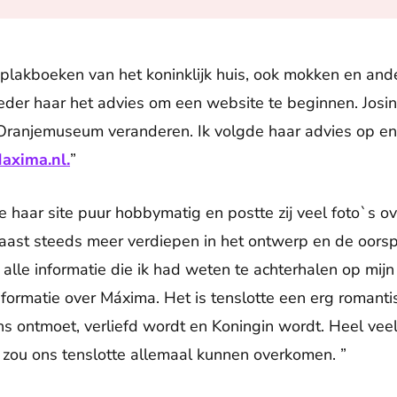
 plakboeken van het koninklijk huis, ook mokken en ande
der haar het advies om een website te beginnen. Josin
Oranjemuseum veranderen. Ik volgde haar advies op en
axima.nl.
”
 haar site puur hobbymatig en postte zij veel foto`s o
naast steeds meer verdiepen in het ontwerp en de oors
le informatie die ik had weten te achterhalen op mijn s
formatie over Máxima. Het is tenslotte een erg romanti
ns ontmoet, verliefd wordt en Koningin wordt. Heel vee
t zou ons tenslotte allemaal kunnen overkomen. ”