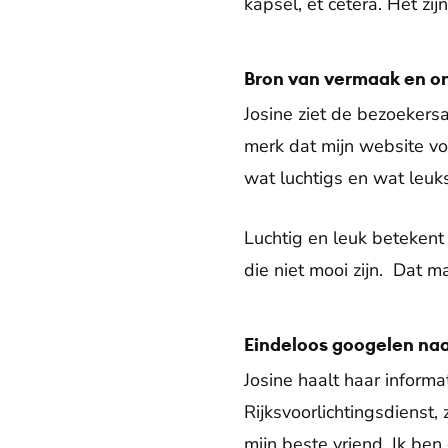
kapsel, et cetera. Het zi
Bron van vermaak en o
Josine ziet de bezoekers
merk dat mijn website vo
wat luchtigs en wat leuk
Luchtig en leuk betekent n
die niet mooi zijn. Dat m
Eindeloos googelen naa
Josine haalt haar informa
Rijksvoorlichtingsdienst,
mijn beste vriend. Ik ben