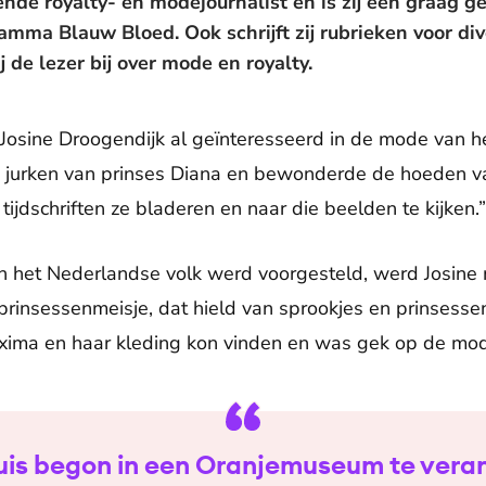
ende royalty- en modejournalist en is zij een graag g
amma Blauw Bloed. Ook schrijft zij rubrieken voor di
ij de lezer bij over mode en royalty.
t Josine Droogendijk al geïnteresseerd in de mode van het
 jurken van prinses Diana en bewonderde de hoeden van
ijdschriften ze bladeren en naar die beelden te kijken.”
 het Nederlandse volk werd voorgesteld, werd Josine m
 prinsessenmeisje, dat hield van sprookjes en prinsessen
Máxima en haar kleding kon vinden en was gek op de mode
uis begon in een Oranjemuseum te vera