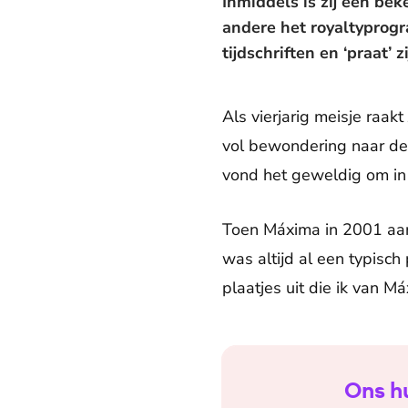
Inmiddels is zij een bek
andere het royaltyprogr
tijdschriften en ‘praat’ z
Als vierjarig meisje raak
vol bewondering naar de
vond het geweldig om in t
Toen Máxima in 2001 aan
was altijd al een typisch
plaatjes uit die ik van 
Ons h