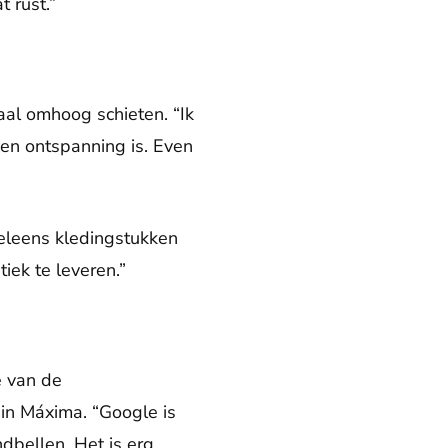
t rust.”
aal omhoog schieten. “Ik
en ontspanning is. Even
 weleens kledingstukken
iek te leveren.”
e van de
ngin Máxima. “Google is
dbellen. Het is erg