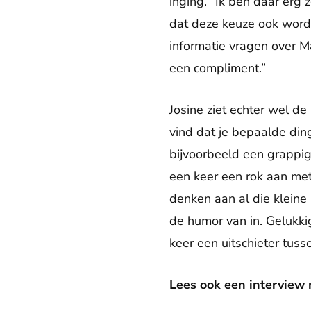
inging. “Ik ben daar erg z
dat deze keuze ook word
informatie vragen over M
een compliment.”
Josine ziet echter wel de 
vind dat je bepaalde din
bijvoorbeeld een grapp
een keer een rok aan met
denken aan al die kleine
de humor van in. Gelukki
keer een uitschieter tuss
Lees ook een interview