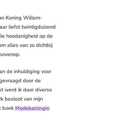
van Koning Willem-
ar liefst twintigduizend
die hoedanigheid op de
m alles van zo dichtbij
 bovenop.
an de inhuldiging voor
 gevraagd door de
 werd ik door diverse
Ik besloot van mijn
et boek
Modekoningin