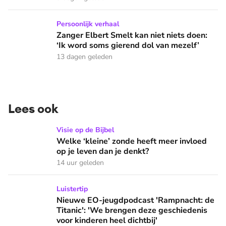
Zanger Elbert Smelt kan niet niets doen: ‘Ik word soms gier
Persoonlijk verhaal
Zanger Elbert Smelt kan niet niets doen:
‘Ik word soms gierend dol van mezelf’
13 dagen geleden
Lees ook
Welke ‘kleine’ zonde heeft meer invloed op je leven dan je 
Visie op de Bijbel
Welke ‘kleine’ zonde heeft meer invloed
op je leven dan je denkt?
14 uur geleden
Nieuwe EO-jeugdpodcast 'Rampnacht: de Titanic': 'We brenge
Luistertip
Nieuwe EO-jeugdpodcast 'Rampnacht: de
Titanic': 'We brengen deze geschiedenis
voor kinderen heel dichtbij'