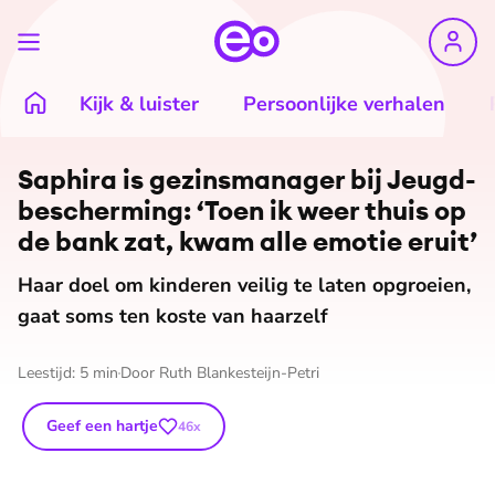
Kijk & luister
Persoonlijke verhalen
Saphira is ge­zins­ma­na­ger bij Jeugd­
be­scher­ming: ‘Toen ik weer thuis op
de bank zat, kwam alle emotie eruit’
Haar doel om kinderen veilig te laten opgroeien,
gaat soms ten koste van haarzelf
Leestijd:
5
min
Door
Ruth Blankesteijn-Petri
Geef een hartje
46
x