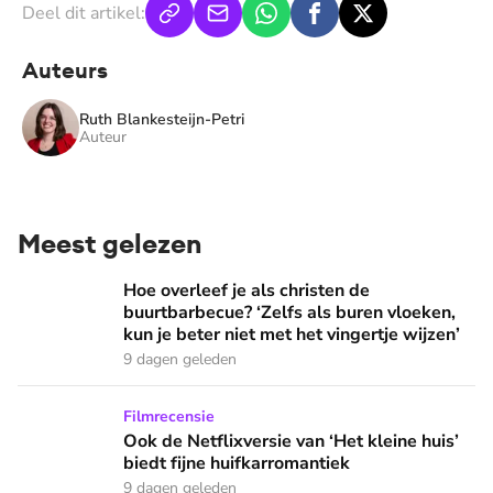
Deel dit artikel:
Auteurs
Ruth Blankesteijn-Petri
Auteur
Meest gelezen
Hoe overleef je als christen de buurtbarbecue? ‘Zelfs als bur
Hoe overleef je als christen de
buurtbarbecue? ‘Zelfs als buren vloeken,
kun je beter niet met het vingertje wijzen’
9 dagen geleden
Ook de Netflixversie van ‘Het kleine huis’ biedt fijne huifka
Filmrecensie
Ook de Netflixversie van ‘Het kleine huis’
biedt fijne huifkarromantiek
9 dagen geleden