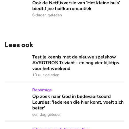
Ook de Netflixversie van ‘Het kleine huis’
biedt fijne huifkarromantiek
6 dagen geleden
Lees ook
Test je kennis met de nieuwe spelshow AVROTROS Triviant -
Test je kennis met de nieuwe spelshow
AVROTROS Triviant - en nog vier kijktips
voor het weekend
10 uur geleden
Op zoek naar God in bedevaartsoord Lourdes: 'Iedereen die h
Reportage
Op zoek naar God in bedevaartsoord
Lourdes: 'Iedereen die hier komt, voelt zich
beter'
een dag geleden