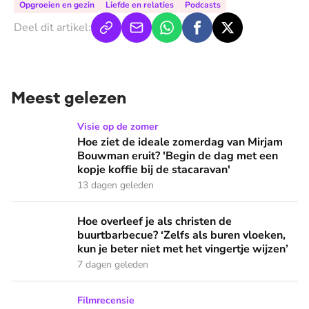
Opgroeien en gezin
Liefde en relaties
Podcasts
Deel dit artikel:
Meest gelezen
Hoe ziet de ideale zomerdag van Mirjam Bouwman eruit? 'Beg
Visie op de zomer
Hoe ziet de ideale zomerdag van Mirjam
Bouwman eruit? 'Begin de dag met een
kopje koffie bij de stacaravan'
13 dagen geleden
Hoe overleef je als christen de buurtbarbecue? ‘Zelfs als bur
Hoe overleef je als christen de
buurtbarbecue? ‘Zelfs als buren vloeken,
kun je beter niet met het vingertje wijzen’
7 dagen geleden
Ook de Netflixversie van ‘Het kleine huis’ biedt fijne huifka
Filmrecensie