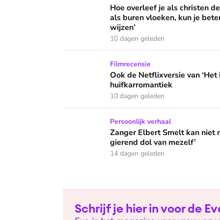
Hoe overleef je als christen de buurtbarbecue
Hoe overleef je als christen d
als buren vloeken, kun je beter
wijzen’
10 dagen geleden
Ook de Netflixversie van ‘Het kleine huis’ bi
Filmrecensie
Ook de Netflixversie van ‘Het k
huifkarromantiek
10 dagen geleden
Zanger Elbert Smelt kan niet niets doen: ‘Ik
Persoonlijk verhaal
Zanger Elbert Smelt kan niet 
gierend dol van mezelf’
14 dagen geleden
Schrijf je hier in voor de 