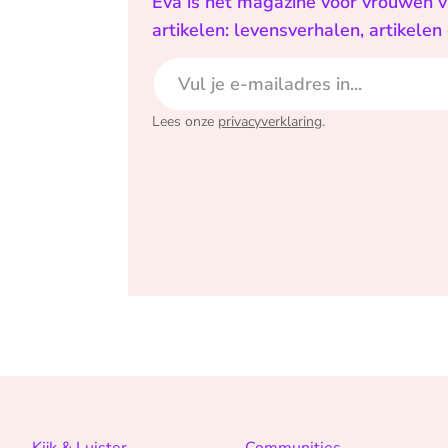
Eva is het magazine voor vrouwen va
artikelen: levensverhalen, artikele
E-mailadres
Lees onze
privacyverklaring
.