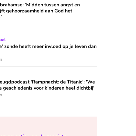
 wijzen’
dden tussen angst en duisternis blijft gehoorzaamheid aan God
Abrahamse: ‘Midden tussen angst en
lijft gehoorzaamheid aan God het
’
 meer invloed op je leven dan je denkt?
bel
e’ zonde heeft meer invloed op je leven dan
en
ampnacht: de Titanic': 'We brengen deze geschiedenis voor ki
eugdpodcast 'Rampnacht: de Titanic': 'We
 geschiedenis voor kinderen heel dichtbij'
en