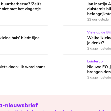
? ‘Zelfs als buren vloeken, kun je beter niet met het vingertje
Jan Martijn Abrahamse: ‘Mi
e buurtbarbecue? ‘Zelfs
Jan Martijn 
 niet met het vingertje
duisternis b
belangrijkste
23 uur geleden
edt fijne huifkarromantiek
Welke ‘kleine’ zonde heeft
Visie op de Bij
leine huis’ biedt fijne
Welke ‘klein
je denkt?
2 dagen geled
 word soms gierend dol van mezelf’
Nieuwe EO-jeugdpodcast 'R
Luistertip
niets doen: ‘Ik word soms
Nieuwe EO-j
brengen deze
3 dagen geled
Eva-nieuwsbrief