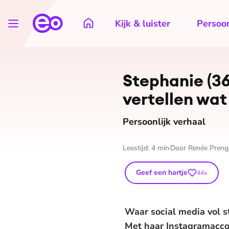
Kijk & luister
Persoon
Stephanie (36
vertellen wat
Persoonlijk verhaal
Leestijd:
4
min
Door
Renée Preng
Geef een hartje
44
x
Waar social media vol s
Met haar Instagramaccou