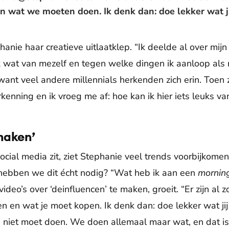
n wat we moeten doen. Ik denk dan: doe lekker wat jij
hanie haar creatieve uitlaatklep. “Ik deelde al over mij
 wat van mezelf en tegen welke dingen ik aanloop als m
want veel andere millennials herkenden zich erin. Toen 
enning en ik vroeg me af: hoe kan ik hier iets leuks v
 maken’
ocial media zit, ziet Stephanie veel trends voorbijkomen
, hebben we dit écht nodig? “Wat heb ik aan een
morning
deo’s over ‘deinfluencen’ te maken, groeit. “Er zijn al
n en wat je moet kopen. Ik denk dan: doe lekker wat jij
n niet moet doen. We doen allemaal maar wat, en dat is 