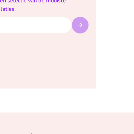
een selectie van de mooiste
laties.