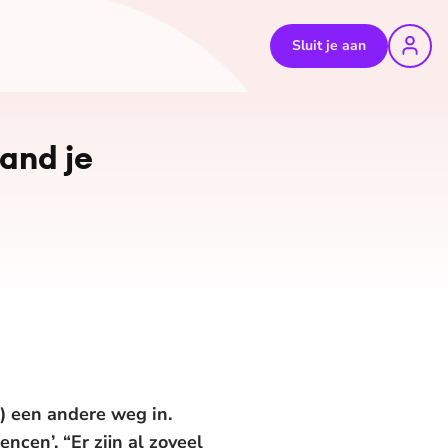
Sluit je aan
©
Stephanie
mand je
6) een andere weg in.
cen’. “Er zijn al zoveel