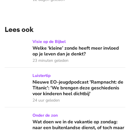
Lees ook
Welke ‘kleine’ zonde heeft meer invloed op je leven dan je 
Visie op de Bijbel
Welke ‘kleine’ zonde heeft meer invloed
op je leven dan je denkt?
23 minuten geleden
Nieuwe EO-jeugdpodcast 'Rampnacht: de Titanic': 'We brenge
Luistertip
Nieuwe EO-jeugdpodcast 'Rampnacht: de
Titanic': 'We brengen deze geschiedenis
voor kinderen heel dichtbij'
24 uur geleden
Wat doen we in de vakantie op zondag: naar een buitenlandse
Onder de zon
Wat doen we in de vakantie op zondag:
naar een buitenlandse dienst, of toch maar