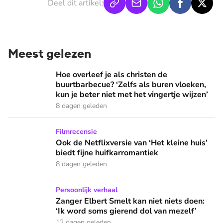
Deel dit artikel:
Meest gelezen
Hoe overleef je als christen de buurtbarbecue? ‘Zelfs als bur
Hoe overleef je als christen de
buurtbarbecue? ‘Zelfs als buren vloeken,
kun je beter niet met het vingertje wijzen’
8 dagen geleden
Ook de Netflixversie van ‘Het kleine huis’ biedt fijne huifka
Filmrecensie
Ook de Netflixversie van ‘Het kleine huis’
biedt fijne huifkarromantiek
8 dagen geleden
Zanger Elbert Smelt kan niet niets doen: ‘Ik word soms gier
Persoonlijk verhaal
Zanger Elbert Smelt kan niet niets doen:
‘Ik word soms gierend dol van mezelf’
12 dagen geleden