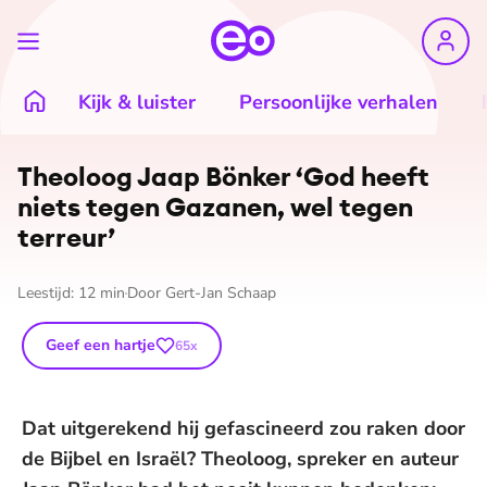
Kijk & luister
Persoonlijke verhalen
©
Jacqueline de Haas
Theoloog Jaap Bönker ‘God heeft
niets tegen Gazanen, wel tegen
terreur’
Leestijd:
12
min
Door
Gert-Jan Schaap
Geef een hartje
65
x
Dat uitgerekend hij gefascineerd zou raken door
de Bijbel en Israël? Theoloog, spreker en auteur