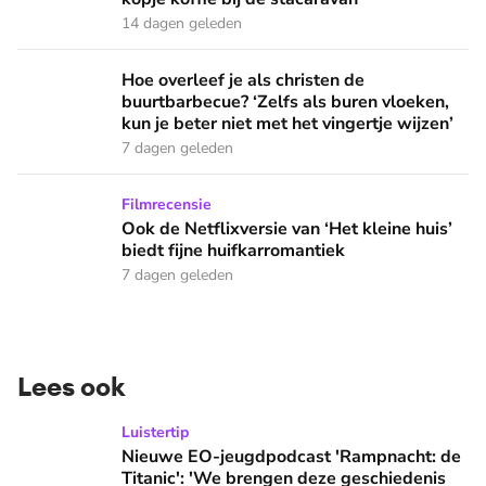
14 dagen geleden
Hoe overleef je als christen de buurtbarbecue? ‘Zelfs als bur
Hoe overleef je als christen de
buurtbarbecue? ‘Zelfs als buren vloeken,
kun je beter niet met het vingertje wijzen’
7 dagen geleden
Ook de Netflixversie van ‘Het kleine huis’ biedt fijne huifka
Filmrecensie
Ook de Netflixversie van ‘Het kleine huis’
biedt fijne huifkarromantiek
7 dagen geleden
Lees ook
Nieuwe EO-jeugdpodcast 'Rampnacht: de Titanic': 'We brenge
Luistertip
Nieuwe EO-jeugdpodcast 'Rampnacht: de
Titanic': 'We brengen deze geschiedenis