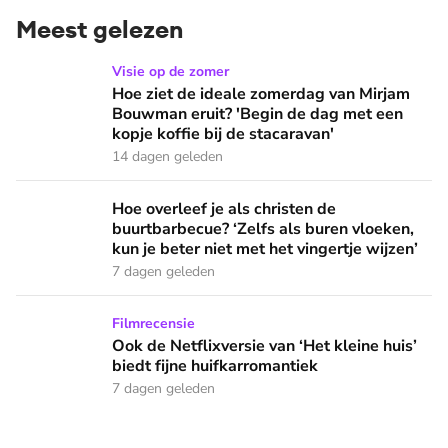
Meest gelezen
Hoe ziet de ideale zomerdag van Mirjam Bouwman eruit? 'Beg
Visie op de zomer
Hoe ziet de ideale zomerdag van Mirjam
Bouwman eruit? 'Begin de dag met een
kopje koffie bij de stacaravan'
14 dagen geleden
Hoe overleef je als christen de buurtbarbecue? ‘Zelfs als bur
Hoe overleef je als christen de
buurtbarbecue? ‘Zelfs als buren vloeken,
kun je beter niet met het vingertje wijzen’
7 dagen geleden
Ook de Netflixversie van ‘Het kleine huis’ biedt fijne huifka
Filmrecensie
Ook de Netflixversie van ‘Het kleine huis’
biedt fijne huifkarromantiek
7 dagen geleden