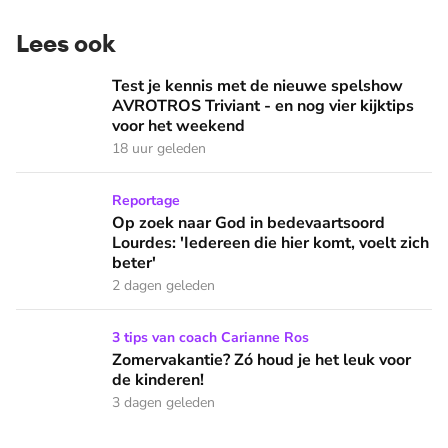
Lees ook
Test je kennis met de nieuwe spelshow AVROTROS Triviant -
Test je kennis met de nieuwe spelshow
AVROTROS Triviant - en nog vier kijktips
voor het weekend
18 uur geleden
Op zoek naar God in bedevaartsoord Lourdes: 'Iedereen die h
Reportage
Op zoek naar God in bedevaartsoord
Lourdes: 'Iedereen die hier komt, voelt zich
beter'
2 dagen geleden
Zomervakantie? Zó houd je het leuk voor de kinderen!
3 tips van coach Carianne Ros
Zomervakantie? Zó houd je het leuk voor
de kinderen!
3 dagen geleden