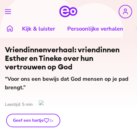
Kijk & luister
Persoonlijke verhalen
Vrien­din­nen­ver­haal: vriendinnen
Esther en Tineke over hun
vertrouwen op God
“Voor ons een bewijs dat God mensen op je pad
brengt.”
Leestijd:
5
min
Geef een hartje
2
x