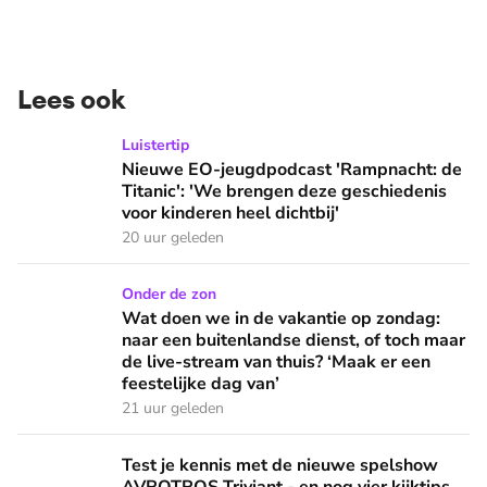
Lees ook
Nieuwe EO-jeugdpodcast 'Rampnacht: de Titanic': 'We brenge
Luistertip
Nieuwe EO-jeugdpodcast 'Rampnacht: de
Titanic': 'We brengen deze geschiedenis
voor kinderen heel dichtbij'
20 uur geleden
Wat doen we in de vakantie op zondag: naar een buitenlandse
Onder de zon
Wat doen we in de vakantie op zondag:
naar een buitenlandse dienst, of toch maar
de live-stream van thuis? ‘Maak er een
feestelijke dag van’
21 uur geleden
Test je kennis met de nieuwe spelshow AVROTROS Triviant -
Test je kennis met de nieuwe spelshow