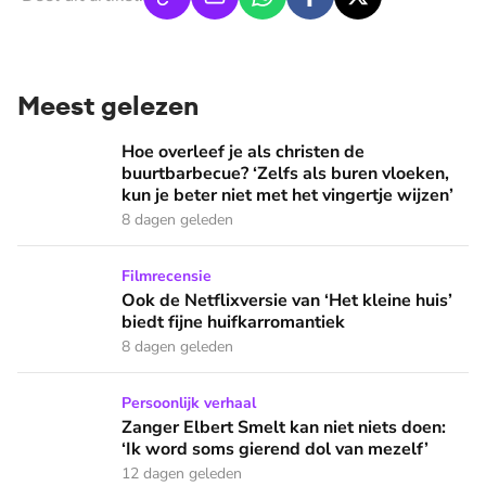
Meest gelezen
Hoe overleef je als christen de buurtbarbecue? ‘Zelfs als bur
Hoe overleef je als christen de
buurtbarbecue? ‘Zelfs als buren vloeken,
kun je beter niet met het vingertje wijzen’
8 dagen geleden
Ook de Netflixversie van ‘Het kleine huis’ biedt fijne huifka
Filmrecensie
Ook de Netflixversie van ‘Het kleine huis’
biedt fijne huifkarromantiek
8 dagen geleden
Zanger Elbert Smelt kan niet niets doen: ‘Ik word soms gier
Persoonlijk verhaal
Zanger Elbert Smelt kan niet niets doen:
‘Ik word soms gierend dol van mezelf’
12 dagen geleden