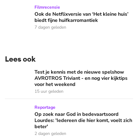
Ook de Netflixversie van ‘Het kleine huis’ biedt fijne huifka
Filmrecensie
Ook de Netflixversie van ‘Het kleine huis’
biedt fijne huifkarromantiek
7 dagen geleden
Lees ook
Test je kennis met de nieuwe spelshow AVROTROS Triviant -
Test je kennis met de nieuwe spelshow
AVROTROS Triviant - en nog vier kijktips
voor het weekend
15 uur geleden
Op zoek naar God in bedevaartsoord Lourdes: 'Iedereen die h
Reportage
Op zoek naar God in bedevaartsoord
Lourdes: 'Iedereen die hier komt, voelt zich
beter'
2 dagen geleden