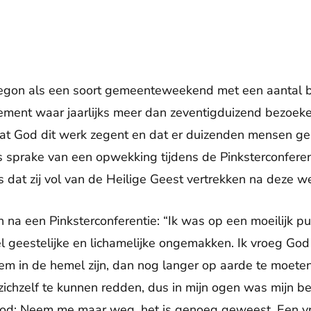
begon als een soort gemeenteweekend met een aantal be
nement waar jaarlijks meer dan zeventigduizend bezoek
dat God dit werk zegent en dat er duizenden mensen ge
 is sprake van een opwekking tijdens de Pinksterconfere
 dat zij vol van de Heilige Geest vertrekken na deze 
 na een Pinksterconferentie: “Ik was op een moeilijk pu
l geestelijke en lichamelijke ongemakken. Ik vroeg Go
Hem in de hemel zijn, dan nog langer op aarde te moeten
chzelf te kunnen redden, dus in mijn ogen was mijn be
od: Neem me maar weg, het is genoeg geweest. Een vrien