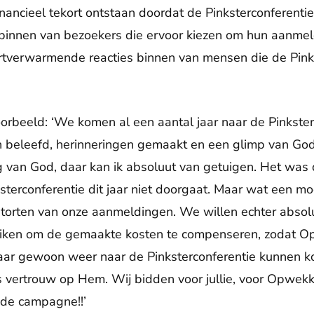
inancieel tekort ontstaan doordat de Pinksterconferenti
s binnen van bezoekers die ervoor kiezen om hun aanmel
artverwarmende reacties binnen van mensen die de Pink
orbeeld: ‘We komen al een aantal jaar naar de Pinkste
 beleefd, herinneringen gemaakt en een glimp van G
g van God, daar kan ik absoluut van getuigen. Het wa
ksterconferentie dit jaar niet doorgaat. Maar wat een mo
 storten van onze aanmeldingen. We willen echter absol
bruiken om de gemaakte kosten te compenseren, zodat O
aar gewoon weer naar de Pinksterconferentie kunnen k
us vertrouw op Hem. Wij bidden voor jullie, voor Opwekk
r de campagne!!’