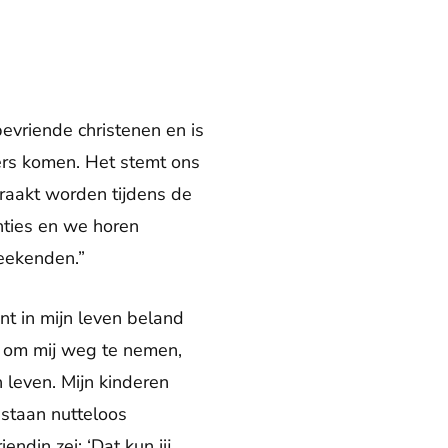
vriende christenen en is
ers komen. Het stemt ons
raakt worden tijdens de
nties en we horen
weekenden.”
nt in mijn leven beland
d om mij weg te nemen,
 leven. Mijn kinderen
staan nutteloos
din zei: ‘Dat kun jij