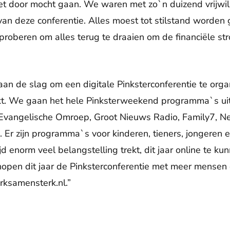
iet door mocht gaan. We waren met zo`n duizend vrijwi
an deze conferentie. Alles moest tot stilstand worde
oberen om alles terug te draaien om de financiële str
aan de slag om een digitale Pinksterconferentie te orga
kt. We gaan het hele Pinksterweekend programma`s ui
 Evangelische Omroep, Groot Nieuws Radio, Family7, N
 Er zijn programma`s voor kinderen, tieners, jongeren
ijd enorm veel belangstelling trekt, dit jaar online te k
open dit jaar de Pinksterconferentie met meer mensen 
rksamensterk.nl.”