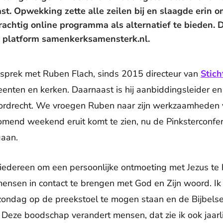
t. Opwekking zette alle zeilen bij en slaagde erin
chtig online programma als alternatief te bieden. Di
 platform samenkerksamensterk.nl.
esprek met Ruben Flach, sinds 2015 directeur van
Stic
eenten en kerken. Daarnaast is hij aanbiddingsleider en 
Dordrecht. We vroegen Ruben naar zijn werkzaamheden v
end weekend eruit komt te zien, nu de Pinksterconfere
 gaan.
 iedereen om een persoonlijke ontmoeting met Jezus te
ensen in contact te brengen met God en Zijn woord. Ik
zondag op de preekstoel te mogen staan en de Bijbel
. Deze boodschap verandert mensen, dat zie ik ook jaarl