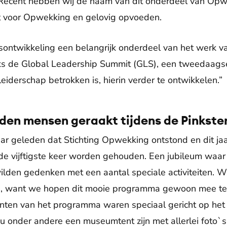
. Recent hebben wij de naam van dit onderdeel van Opw
 voor Opwekking en gelovig opvoeden.
sontwikkeling een belangrijk onderdeel van het werk v
ijks de Global Leadership Summit (GLS), een tweedaagse
leiderschap betrokken is, hierin verder te ontwikkelen.”
den mensen geraakt tijdens de Pinkste
jaar geleden dat Stichting Opwekking ontstond en dit ja
 de vijftigste keer worden gehouden. Een jubileum waar 
lden gedenken met een aantal speciale activiteiten. Wat
ppen, want we hopen dit mooie programma gewoon mee t
enten van het programma waren speciaal gericht op het v
ou onder andere een museumtent zijn met allerlei foto`s