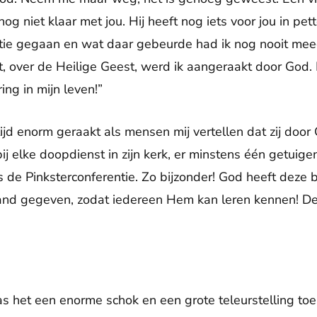
g niet klaar met jou. Hij heeft nog iets voor jou in petto
ntie gegaan en wat daar gebeurde had ik nog nooit me
, over de Heilige Geest, werd ik aangeraakt door God.
ng in mijn leven!”
ijd enorm geraakt als mensen mij vertellen dat zij door 
ij elke doopdienst in zijn kerk, er minstens één getuige
 de Pinksterconferentie. Zo bijzonder! God heeft deze b
nd gegeven, zodat iedereen Hem kan leren kennen! De P
as het een enorme schok en een grote teleurstelling toe