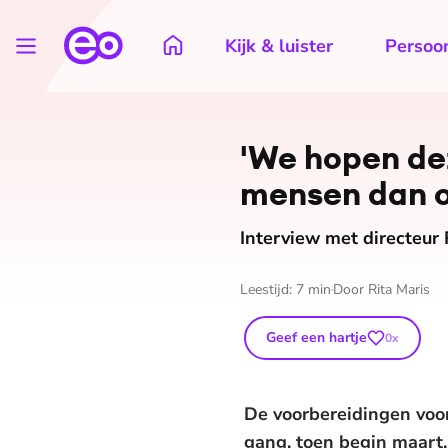
Kijk & luister
Persoon
'We hopen deze
mensen dan oo
Interview met directeur
Leestijd:
7
min
Door
Rita Maris
Geef een hartje
0
x
De voorbereidingen voor
gang, toen begin maart