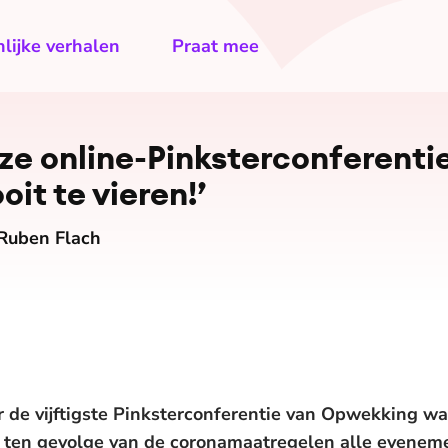
lijke verhalen
Praat mee
 online-Pink­ster­con­fe­ren­t
it te vieren!’
 Ruben Flach
 de vijftigste Pinksterconferentie van Opwekking wa
, ten gevolge van de coronamaatregelen alle evene