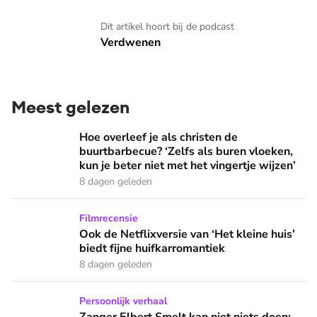
Verdwenen
Dit artikel hoort bij de podcast
Verdwenen
Meest gelezen
Hoe overleef je als christen de buurtbarbecue? ‘Zelfs als bur
Hoe overleef je als christen de
buurtbarbecue? ‘Zelfs als buren vloeken,
kun je beter niet met het vingertje wijzen’
8 dagen geleden
Ook de Netflixversie van ‘Het kleine huis’ biedt fijne huifka
Filmrecensie
Ook de Netflixversie van ‘Het kleine huis’
biedt fijne huifkarromantiek
8 dagen geleden
Zanger Elbert Smelt kan niet niets doen: ‘Ik word soms gier
Persoonlijk verhaal