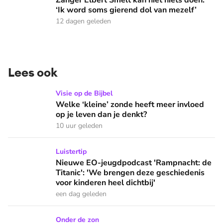
Zanger Elbert Smelt kan niet niets doen:
‘Ik word soms gierend dol van mezelf’
12 dagen geleden
Lees ook
Welke ‘kleine’ zonde heeft meer invloed op je leven dan je 
Visie op de Bijbel
Welke ‘kleine’ zonde heeft meer invloed
op je leven dan je denkt?
10 uur geleden
Nieuwe EO-jeugdpodcast 'Rampnacht: de Titanic': 'We brenge
Luistertip
Nieuwe EO-jeugdpodcast 'Rampnacht: de
Titanic': 'We brengen deze geschiedenis
voor kinderen heel dichtbij'
een dag geleden
Wat doen we in de vakantie op zondag: naar een buitenlandse
Onder de zon