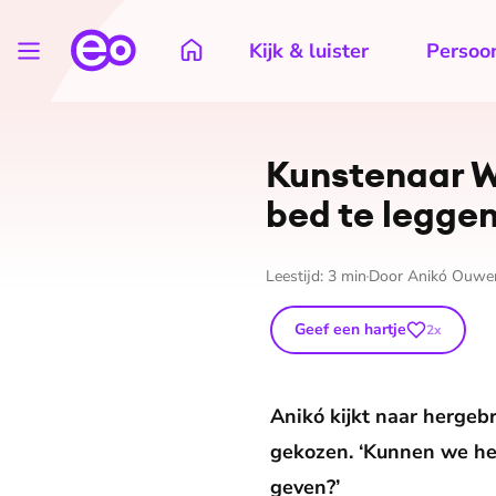
Kijk & luister
Persoon
Kunstenaar Wo
bed te legge
Leestijd:
3
min
Door
Anikó Ouwen
Geef een hartje
2
x
Anikó kijkt naar hergebr
gekozen. ‘Kunnen we hem
geven?’