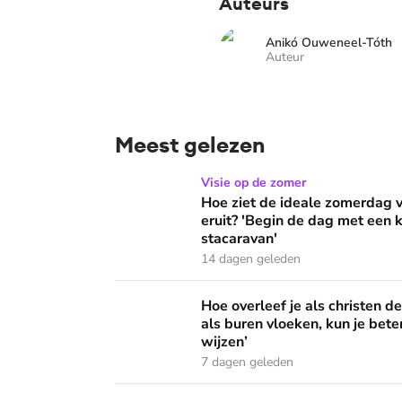
Auteurs
Anikó Ouweneel-Tóth
Auteur
Meest gelezen
Hoe ziet de ideale zomerdag van Mirjam Bouw
Visie op de zomer
Hoe ziet de ideale zomerdag
eruit? 'Begin de dag met een k
stacaravan'
14 dagen geleden
Hoe overleef je als christen de buurtbarbecue
Hoe overleef je als christen d
als buren vloeken, kun je beter
wijzen’
7 dagen geleden