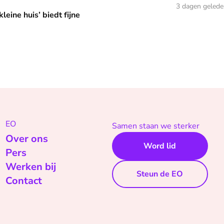
edt fijne huifkarromantiek
3 dagen geled
leine huis’ biedt fijne
EO
Samen staan we sterker
Over ons
Word lid
Pers
Werken bij
Steun de EO
Contact