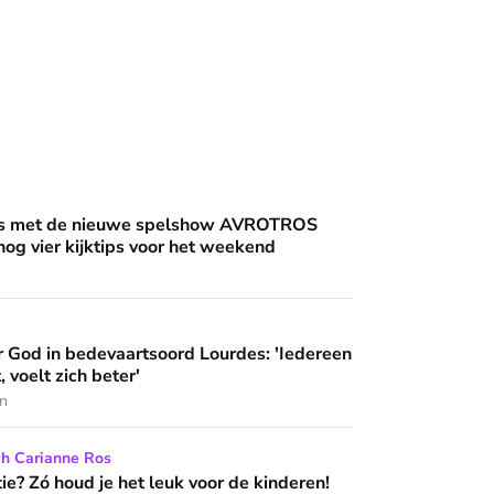
an'
uwe spelshow AVROTROS Triviant - en nog vier kijktips voor 
nis met de nieuwe spelshow AVROTROS
 nog vier kijktips voor het weekend
artsoord Lourdes: 'Iedereen die hier komt, voelt zich beter'
 God in bedevaartsoord Lourdes: 'Iedereen
 wijzen’
, voelt zich beter'
en
het leuk voor de kinderen!
ch Carianne Ros
e? Zó houd je het leuk voor de kinderen!