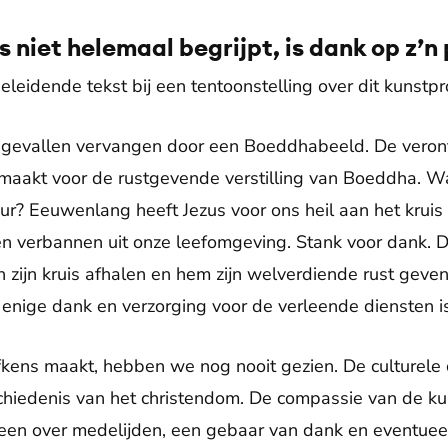
s niet helemaal begrijpt, is dank op z’n
leidende tekst bij een tentoonstelling over dit kunstpro
eel gevallen vervangen door een Boeddhabeeld. De ver
maakt voor de rustgevende verstilling van Boeddha. Wa
ieur? Eeuwenlang heeft Jezus voor ons heil aan het krui
 verbannen uit onze leefomgeving. Stank voor dank. Di
n zijn kruis afhalen en hem zijn welverdiende rust geve
 enige dank en verzorging voor de verleende diensten is 
ens maakt, hebben we nog nooit gezien. De culturele co
chiedenis van het christendom. De compassie van de ku
leen over medelijden, een gebaar van dank en eventueel