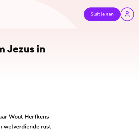
Sluit je aan
m Jezus in
aar Wout Herfkens
jn welverdiende rust