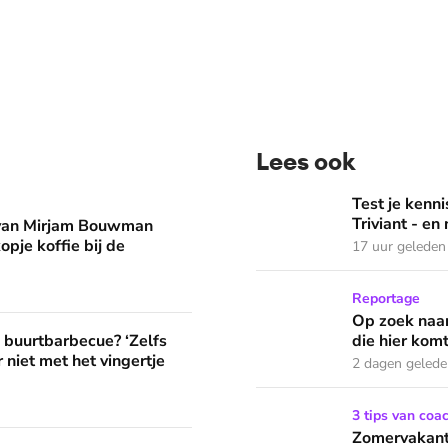
Lees ook
man eruit? 'Begin de dag met een kopje koffie bij de stacarav
Test je kennis met de nie
Test je ken
Triviant - en
 van Mirjam Bouwman
opje koffie bij de
17 uur geleden
Op zoek naar God in bedeva
Reportage
Op zoek naar
? ‘Zelfs als buren vloeken, kun je beter niet met het vingertje
e buurtbarbecue? ‘Zelfs
die hier komt
 niet met het vingertje
2 dagen geled
Zomervakantie? Zó houd je 
3 tips van coa
Zomervakanti