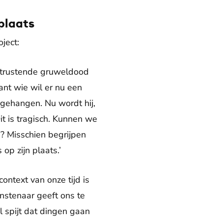
 plaats
ject:
ontrustende gruweldood
nt wie wil er nu een
s gehangen. Nu wordt hij,
t is tragisch. Kunnen we
n? Misschien begrijpen
op zijn plaats.’
ntext van onze tijd is
nstenaar geeft ons te
 spijt dat dingen gaan