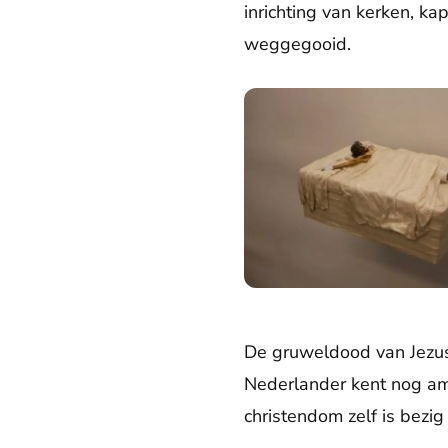
inrichting van kerken, k
weggegooid.
De gruweldood van Jezus
Nederlander kent nog amp
christendom zelf is bezig