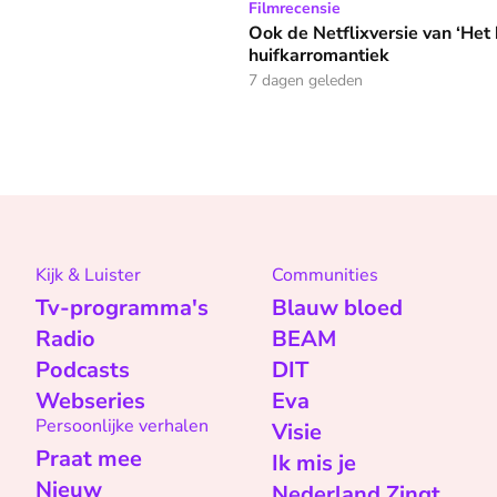
Ook de Netflixversie van ‘Het kleine huis’ bi
Filmrecensie
Ook de Netflixversie van ‘Het k
huifkarromantiek
7 dagen geleden
Kijk & Luister
Communities
Tv-programma's
Blauw bloed
Radio
BEAM
Podcasts
DIT
Webseries
Eva
Persoonlijke verhalen
Visie
Praat mee
Ik mis je
Nieuw
Nederland Zingt