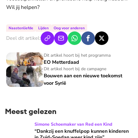
Wil jij helpen?
Naastenliefde
Lijden
Oog voor anderen
Deel dit artikel:
EO Metterdaad
Dit artikel hoort bij het programma
EO Metterdaad
Bouwen aan een nieuwe toekomst voor Syrië
Dit artikel hoort bij de campagne
Bouwen aan een nieuwe toekomst
voor Syrië
Meest gelezen
“Dankzij een knuffelpop kunnen kinderen in Zuid-Soedan wee
Simone Schoemaker van Red een Kind
“Dankzij een knuffelpop kunnen kinderen
in Zuid-Soedan weer kind zijn”