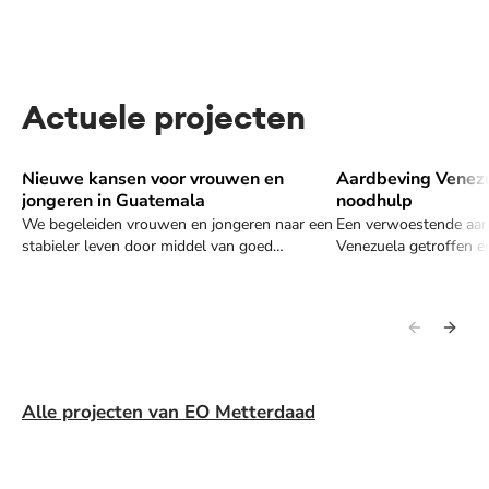
Actuele projecten
Nieuwe kansen voor vrouwen en
Aardbeving Venezu
Ontdek hoe jij kunt helpen
Ontdek hoe jij kunt
jongeren in Guatemala
noodhulp
We begeleiden vrouwen en jongeren naar een
Een verwoestende aar
stabieler leven door middel van goed
Venezuela getroffen en
onderwijs en duurzaam ondernemerschap.
verwoesting en onzeke
komen in actie voor n
Alle projecten van EO Metterdaad