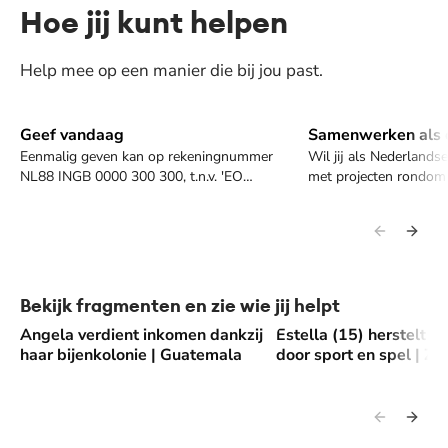
Hoe jij kunt helpen
Help mee op een manier die bij jou past.
Geef vandaag
Samenwerken als o
Geef vandaag
Samenwerken als o
Eenmalig geven kan op rekeningnummer
Wil jij als Nederlandse,
NL88 INGB 0000 300 300, t.n.v. 'EO
met projecten rondom 
Metterdaad'. 87,5% van jouw donatie gaat
ontwikkelingshulp of
direct naar het lopende project. Max. 12,5%
met EO Metterdaad? O
wordt gebruikt om de kosten van EO
werkt.
Metterdaad te dekken.
Bekijk fragmenten en zie wie jij helpt
Angela verdient inkomen dankzij
Estella (15) herstelt v
Angela verdient inkomen dankzij haar bijenkolonie | Guatem
Estella (15) herstelt v
haar bijenkolonie | Guatemala
door sport en spel | Z