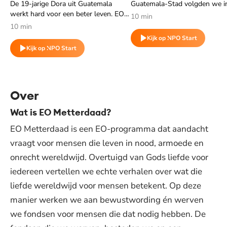
De 19-jarige Dora uit Guatemala
Guatemala-Stad volgden we i
werkt hard voor een beter leven. EO
de achttienjarige Cristian.
10 min
Metterdaad-partnerorganisatie Woord
10 min
en Daad biedt opleidingen aan
Kijk op NPO Start
kinderen en jongeren die eerder niet
Kijk op NPO Start
(meer) naar school konden.
Over
Wat is EO Metterdaad?
EO Metterdaad is een EO-programma dat aandacht
vraagt voor mensen die leven in nood, armoede en
onrecht wereldwijd. Overtuigd van Gods liefde voor
iedereen vertellen we echte verhalen over wat die
liefde wereldwijd voor mensen betekent. Op deze
manier werken we aan bewustwording én werven
we fondsen voor mensen die dat nodig hebben. De