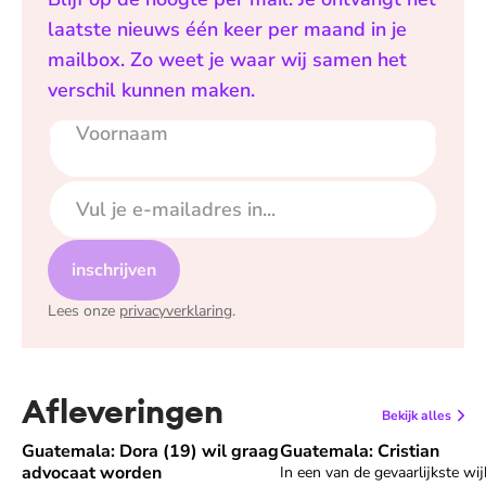
laatste nieuws één keer per maand in je
mailbox. Zo weet je waar wij samen het
verschil kunnen maken.
Voornaam
E-mailadres
inschrijven
Lees onze
privacyverklaring
.
Afleveringen
Bekijk alles
Guatemala: Dora (19) wil graag
Guatemala: Cristian
Speel "Guatemala: Dora (19) wil graag advocaat worden" af
Speel "Guatemala: Cristian
advocaat worden
In een van de gevaarlijkste wi