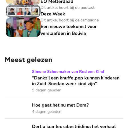
EO Metterdaad
Deze Week
Dit artikel hoort bij de podcast
Deze Week
Een nieuwe toekomst voor verslaafden in Bolivia
Dit artikel hoort bij de campagne
Een nieuwe toekomst voor
verslaafden in Bolivia
Meest gelezen
“Dankzij een knuffelpop kunnen kinderen in Zuid-Soedan wee
Simone Schoemaker van Red een Kind
“Dankzij een knuffelpop kunnen kinderen
in Zuid-Soedan weer kind zijn”
9 dagen geleden
Hoe gaat het nu met Dora?
Hoe gaat het nu met Dora?
4 dagen geleden
Dertig jaar leprabestrijding: het verhaal van Geeske Zijp
Dertig jaar leprabestrijding: het verhaal