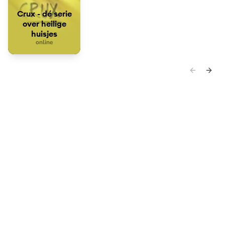
Crux - dé serie
over heilige
huisjes
online