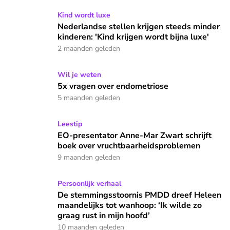
Nederlandse stellen krijgen steeds minder kinderen: 'Kind kr
Kind wordt luxe
Nederlandse stellen krijgen steeds minder
kinderen: 'Kind krijgen wordt bijna luxe'
2 maanden geleden
5x vragen over endometriose
Wil je weten
5x vragen over endometriose
5 maanden geleden
EO-presentator Anne-Mar Zwart schrijft boek over vruchtb
Leestip
EO-presentator Anne-Mar Zwart schrijft
boek over vruchtbaarheidsproblemen
9 maanden geleden
De stemmingsstoornis PMDD dreef Heleen maandelijks tot wa
Persoonlijk verhaal
De stemmingsstoornis PMDD dreef Heleen
maandelijks tot wanhoop: ‘Ik wilde zo
graag rust in mijn hoofd’
10 maanden geleden