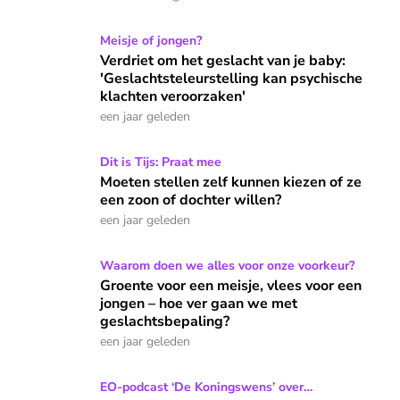
Verdriet om het geslacht van je baby: 'Geslachtsteleurstell
Meisje of jongen?
Verdriet om het geslacht van je baby:
'Geslachtsteleurstelling kan psychische
klachten veroorzaken'
een jaar geleden
Moeten stellen zelf kunnen kiezen of ze een zoon of dochter
Dit is Tijs: Praat mee
Moeten stellen zelf kunnen kiezen of ze
een zoon of dochter willen?
een jaar geleden
Groente voor een meisje, vlees voor een jongen – hoe ver 
Waarom doen we alles voor onze voorkeur?
Groente voor een meisje, vlees voor een
jongen – hoe ver gaan we met
geslachtsbepaling?
een jaar geleden
Annemarthe verlangde vurig naar een dochter, maar kreeg d
EO-podcast ‘De Koningswens’ over