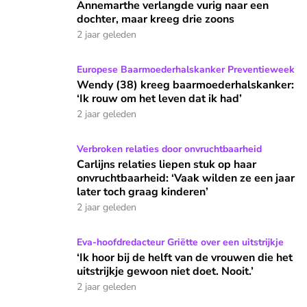
geslachtsteleurstelling
Annemarthe verlangde vurig naar een
dochter, maar kreeg drie zoons
2 jaar geleden
Wendy (38) kreeg baarmoederhalskanker: ‘Ik rouw om het le
Europese Baarmoederhalskanker Preventieweek
Wendy (38) kreeg baarmoederhalskanker:
‘Ik rouw om het leven dat ik had’
2 jaar geleden
Carlijns relaties liepen stuk op haar onvruchtbaarheid: ‘Vaak
Verbroken relaties door onvruchtbaarheid
Carlijns relaties liepen stuk op haar
onvruchtbaarheid: ‘Vaak wilden ze een jaar
later toch graag kinderen’
2 jaar geleden
‘Ik hoor bij de helft van de vrouwen die het uitstrijkje gewoon
Eva-hoofdredacteur Griëtte over een uitstrijkje
‘Ik hoor bij de helft van de vrouwen die het
uitstrijkje gewoon niet doet. Nooit.’
2 jaar geleden