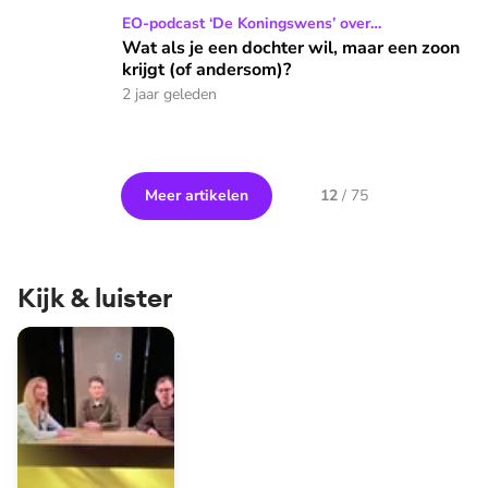
Wat als je een dochter wil, maar een zoon krijgt (of anderso
EO-podcast ‘De Koningswens’ over
geslachtsteleurstelling
Wat als je een dochter wil, maar een zoon
krijgt (of andersom)?
2 jaar geleden
Meer artikelen
12
/
75
Kijk & luister
Crux - dé serie over heilige huisjes